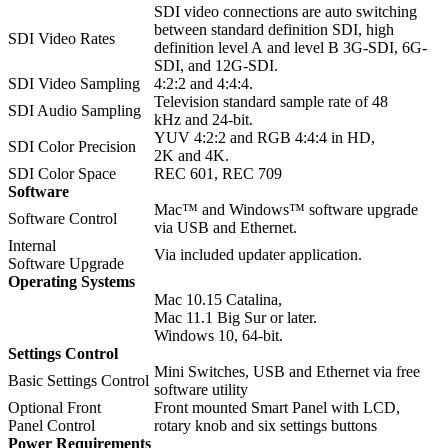
SDI video connections are auto switching
between standard definition SDI, high
SDI Video Rates
definition level A and level B 3G-SDI, 6G-
SDI, and 12G-SDI.
SDI Video Sampling
4:2:2 and 4:4:4.
Television standard sample rate of 48
SDI Audio Sampling
kHz and 24-bit.
YUV 4:2:2 and RGB 4:4:4 in HD,
SDI Color Precision
2K and 4K.
SDI Color Space
REC 601, REC 709
Software
Mac™ and Windows™ software upgrade
Software Control
via USB and Ethernet.
Internal
Via included updater application.
Software Upgrade
Operating Systems
Mac 10.15 Catalina,
Mac 11.1 Big Sur or later.
Windows 10, 64-bit.
Settings Control
Mini Switches, USB and Ethernet via free
Basic Settings Control
software utility
Optional Front
Front mounted Smart Panel with LCD,
Panel Control
rotary knob and six settings buttons
Power Requirements