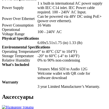
1 x built-in international AC power supply
Power Supply
with IEC C14 inlet. IEC Power cable
required. 100 - 240V AC Input.
Can be powered via 48V DC using PoE+
Power Over Ethernet
(power over ethernet).
Power Consumption
16 Watts
Operational
100 - 240V AC
Voltage Range
Physical Specifications
6.69x5.51x1.75 (in) 1.33 (lb)
Environmental Specifications
Operating Temperature
0° to 40°C (32° to 104°F)
Storage Temperature
-20° to 60°C (-4° to 140°F)
Relative Humidity
0% to 90% non‑condensing
What's Included
Teranex Mini SDI to Audio 12G
Welcome wallet with QR code for
software download
Warranty
3 year Limited Manufacturer’s Warranty.
Аксессуары