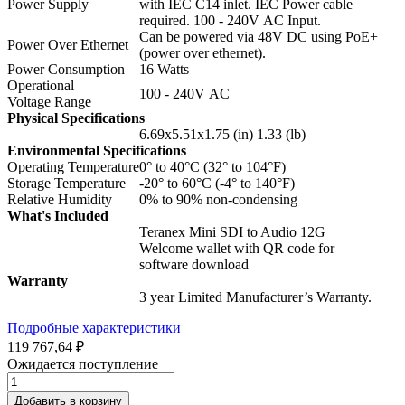
Power Supply
with IEC C14 inlet. IEC Power cable
required. 100 - 240V AC Input.
Can be powered via 48V DC using PoE+
Power Over Ethernet
(power over ethernet).
Power Consumption
16 Watts
Operational
100 - 240V AC
Voltage Range
Physical Specifications
6.69x5.51x1.75 (in) 1.33 (lb)
Environmental Specifications
Operating Temperature
0° to 40°C (32° to 104°F)
Storage Temperature
-20° to 60°C (-4° to 140°F)
Relative Humidity
0% to 90% non‑condensing
What's Included
Teranex Mini SDI to Audio 12G
Welcome wallet with QR code for
software download
Warranty
3 year Limited Manufacturer’s Warranty.
Подробные характеристики
119 767,64 ₽
Ожидается поступление
Добавить в корзину