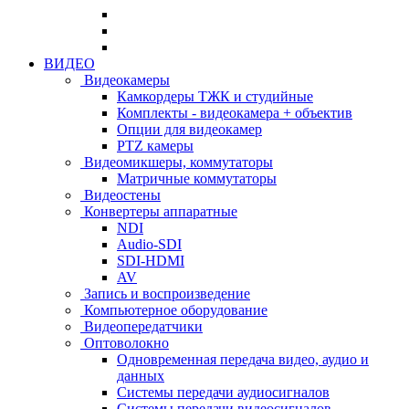
ВИДЕО
Видеокамеры
Камкордеры ТЖК и студийные
Комплекты - видеокамера + объектив
Опции для видеокамер
PTZ камеры
Видеомикшеры, коммутаторы
Матричные коммутаторы
Видеостены
Конвертеры аппаратные
NDI
Audio-SDI
SDI-HDMI
AV
Запись и воспроизведение
Компьютерное оборудование
Видеопередатчики
Оптоволокно
Одновременная передача видео, аудио и
данных
Системы передачи аудиосигналов
Системы передачи видеосигналов