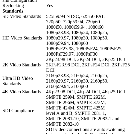
and Configuration
Reclocking
Yes
Standards
SD Video Standards
525i59.94 NTSC, 625i50 PAL
720p50, 720p59.94, 720p60
1080i50, 1080i59.94, 1080i60
1080p23.98, 1080p24, 1080p25,
HD Video Standards
1080p29.97, 1080p30, 1080p50,
1080p59.94, 1080p60
1080PsF23.98, 1080PsF24, 1080PsF25,
1080PsF29.97, 1080PsF30
2Kp23.98 DCI, 2Kp24 DCI, 2Kp25 DCI
2K Video Standards
2KPsF23.98 DCI, 2KPsF24 DCI, 2KPsF25
DCI
2160p23.98, 2160p24, 2160p25,
Ultra HD Video
2160p29.97, 2160p30, 2160p50,
Standards
2160p59.94, 2160p60
4K Video Standards
4Kp23.98 DCI, 4Kp24 DCI, 4Kp25 DCI
SMPTE 259M, SMPTE 292M,
SMPTE 296M, SMPTE 372M,
SMPTE 424M, SMPTE 425M
SDI Compliance
level A and B, SMPTE 2081‑1,
SMPTE 2081‑10, SMPTE 2082‑1 and
SMPTE 2082‑10
SDI video connections are auto switching