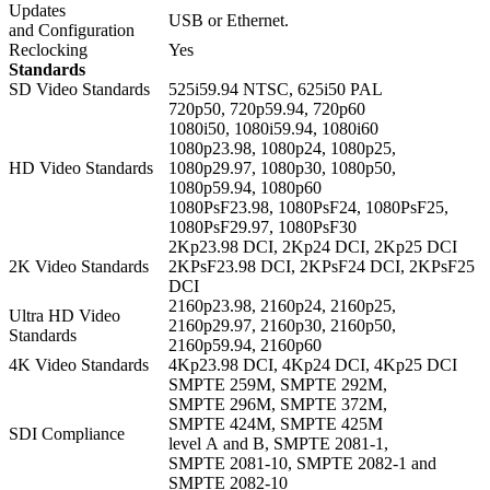
Updates
USB or Ethernet.
and Configuration
Reclocking
Yes
Standards
SD Video Standards
525i59.94 NTSC, 625i50 PAL
720p50, 720p59.94, 720p60
1080i50, 1080i59.94, 1080i60
1080p23.98, 1080p24, 1080p25,
HD Video Standards
1080p29.97, 1080p30, 1080p50,
1080p59.94, 1080p60
1080PsF23.98, 1080PsF24, 1080PsF25,
1080PsF29.97, 1080PsF30
2Kp23.98 DCI, 2Kp24 DCI, 2Kp25 DCI
2K Video Standards
2KPsF23.98 DCI, 2KPsF24 DCI, 2KPsF25
DCI
2160p23.98, 2160p24, 2160p25,
Ultra HD Video
2160p29.97, 2160p30, 2160p50,
Standards
2160p59.94, 2160p60
4K Video Standards
4Kp23.98 DCI, 4Kp24 DCI, 4Kp25 DCI
SMPTE 259M, SMPTE 292M,
SMPTE 296M, SMPTE 372M,
SMPTE 424M, SMPTE 425M
SDI Compliance
level A and B, SMPTE 2081‑1,
SMPTE 2081‑10, SMPTE 2082‑1 and
SMPTE 2082‑10