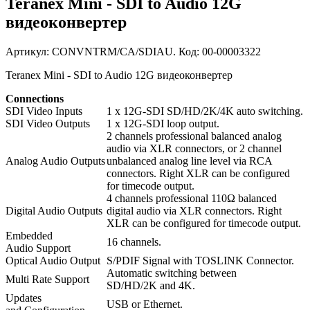
Teranex Mini - SDI to Audio 12G
видеоконвертер
Артикул: CONVNTRM/CA/SDIAU. Код: 00-00003322
Teranex Mini - SDI to Audio 12G видеоконвертер
Connections
SDI Video Inputs
1 x 12G-SDI SD/HD/2K/4K auto switching.
SDI Video Outputs
1 x 12G-SDI loop output.
2 channels professional balanced analog
audio via XLR connectors, or 2 channel
Analog Audio Outputs
unbalanced analog line level via RCA
connectors. Right XLR can be configured
for timecode output.
4 channels professional 110Ω balanced
Digital Audio Outputs
digital audio via XLR connectors. Right
XLR can be configured for timecode output.
Embedded
16 channels.
Audio Support
Optical Audio Output
S/PDIF Signal with TOSLINK Connector.
Automatic switching between
Multi Rate Support
SD/HD/2K and 4K.
Updates
USB or Ethernet.