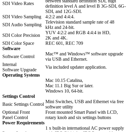
between standard definition SDI, high
SDI Video Rates
definition level A and level B 3G-SDI, 6G-
SDI, and 12G-SDI.
SDI Video Sampling
4:2:2 and 4:4:4.
Television standard sample rate of 48
SDI Audio Sampling
kHz and 24-bit.
YUV 4:2:2 and RGB 4:4:4 in HD,
SDI Color Precision
2K and 4K.
SDI Color Space
REC 601, REC 709
Software
Mac™ and Windows™ software upgrade
Software Control
via USB and Ethernet.
Internal
Via included updater application.
Software Upgrade
Operating Systems
Mac 10.15 Catalina,
Mac 11.1 Big Sur or later.
Windows 10, 64-bit.
Settings Control
Mini Switches, USB and Ethernet via free
Basic Settings Control
software utility
Optional Front
Front mounted Smart Panel with LCD,
Panel Control
rotary knob and six settings buttons
Power Requirements
1 x built-in international AC power supply