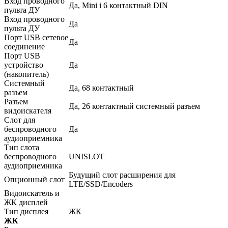
Вход проводного
Да, Mini i 6 контактный DIN
пульта ДУ
Вход проводного
Да
пульта ДУ
Порт USB сетевое
Да
соединение
Порт USB
устройство
Да
(накопитель)
Системный
Да, 68 контактный
разъем
Разъем
Да, 26 контактный системный разъем
видоискателя
Слот для
беспроводного
Да
аудиоприемника
Тип слота
беспроводного
UNISLOT
аудиоприемника
Будущий слот расширения для
Опционный слот
LTE/SSD/Encoders
Видоискатель и
ЖК дисплей
Тип дисплея
ЖК
ЖК