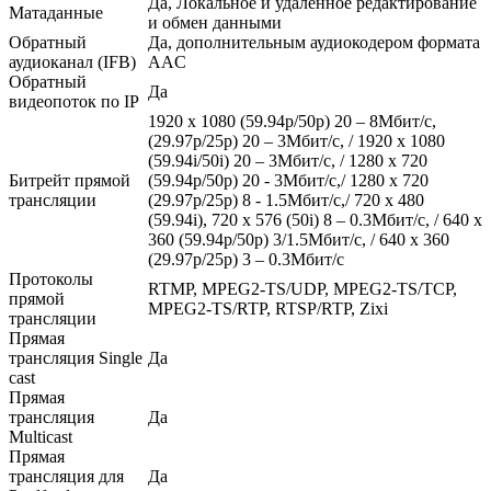
Да, Локальное и удаленное редактирование
Матаданные
и обмен данными
Обратный
Да, дополнительным аудиокодером формата
аудиоканал (IFB)
AAC
Обратный
Да
видеопоток по IP
1920 x 1080 (59.94p/50p) 20 – 8Мбит/с,
(29.97p/25p) 20 – 3Мбит/с, / 1920 x 1080
(59.94i/50i) 20 – 3Мбит/с, / 1280 x 720
Битрейт прямой
(59.94p/50p) 20 - 3Мбит/с,/ 1280 x 720
трансляции
(29.97p/25p) 8 - 1.5Мбит/с,/ 720 x 480
(59.94i), 720 x 576 (50i) 8 – 0.3Мбит/с, / 640 x
360 (59.94p/50p) 3/1.5Мбит/с, / 640 x 360
(29.97p/25p) 3 – 0.3Мбит/с
Протоколы
RTMP, MPEG2-TS/UDP, MPEG2-TS/TCP,
прямой
MPEG2-TS/RTP, RTSP/RTP, Zixi
трансляции
Прямая
трансляция Single
Да
cast
Прямая
трансляция
Да
Multicast
Прямая
трансляция для
Да