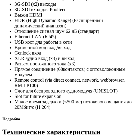
3G-SDI (x2) выходы
3G-SDI вход для Poolfeed
Выход HDMI
HDR (High Dynamic Range) (Расширенный
динамический диапазон)
Отношение сигнал-шум 62 дБ (стандарт)
Ethernet LAN (RJ45)
USB хост для работы в сети
Временной код вход/выход
Genlock вход
XLR аудио вход (x3) и выход
Разъем постоянного тока (x3)
Прямое соединение (68контактов) с оптоволоконным
модулем
Remote control (via direct connect, network, webbrowser,
RM-LP100)
Слот для беспроводного аудиомодуля (UNISLOT)
Slot for future expansion
Малое время задержки (<500 мс) потокового вещания до
20Мбит/с (H.264)
Подробно
Технические характеристики