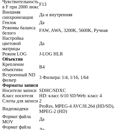
Чувствительность
F13
в F при 2000 люкс
Внешняя
Да и внутренняя
синхронизация
Генлок
Да
Режимы баланса
FAW, AWA, 3200K, 5600K, Ручная
белого
Настройка
цветовой
Да
матрицы
Режим LOG
J-LOG HLR
Объектив
Крепление
B4
объектива
Встроенный ND
3 Фильтра: 1/4, 1/16, 1/64
фильтр
Форматы записи
Носители записи
SDHC/SDXC
Класс носителя
HD: класс 6/10 SD/Web: класс 4
Слоты для записи
2
ProRes, MPEG-4 AVC/H.264 (HD/SD),
Видеокодеки
MPEG-2 (HD)
Формат файла
Да
MOV
Формат файла
Да