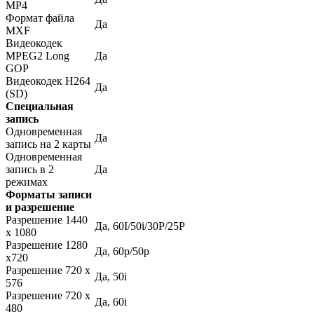
MP4
Формат файла
Да
MXF
Видеокодек
MPEG2 Long
Да
GOP
Видеокодек H264
Да
(SD)
Специальная
запись
Одновременная
Да
запись на 2 карты
Одновременная
запись в 2
Да
режимах
Форматы записи
и разрешение
Разрешение 1440
Да, 60I/50i/30P/25P
x 1080
Разрешение 1280
Да, 60p/50p
x720
Разрешение 720 x
Да, 50i
576
Разрешение 720 x
Да, 60i
480