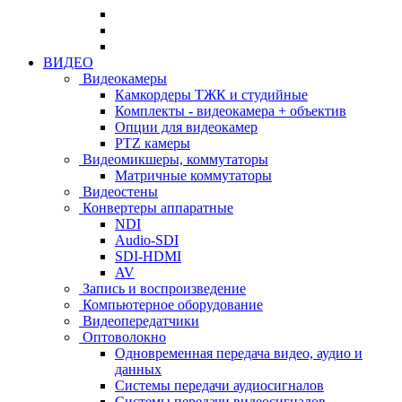
ВИДЕО
Видеокамеры
Камкордеры ТЖК и студийные
Комплекты - видеокамера + объектив
Опции для видеокамер
PTZ камеры
Видеомикшеры, коммутаторы
Матричные коммутаторы
Видеостены
Конвертеры аппаратные
NDI
Audio-SDI
SDI-HDMI
AV
Запись и воспроизведение
Компьютерное оборудование
Видеопередатчики
Оптоволокно
Одновременная передача видео, аудио и
данных
Системы передачи аудиосигналов
Системы передачи видеосигналов