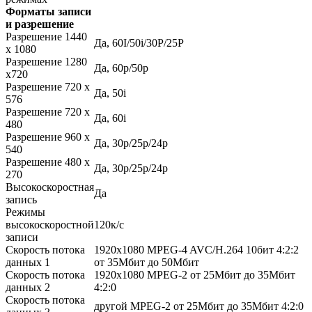
Форматы записи
и разрешение
Разрешение 1440
Да, 60I/50i/30P/25P
x 1080
Разрешение 1280
Да, 60p/50p
x720
Разрешение 720 x
Да, 50i
576
Разрешение 720 x
Да, 60i
480
Разрешение 960 x
Да, 30p/25p/24p
540
Разрешение 480 x
Да, 30p/25p/24p
270
Высокоскоростная
Да
запись
Режимы
высокоскоростной
120к/с
записи
Скорость потока
1920x1080 MPEG-4 AVC/H.264 10бит 4:2:2
данных 1
от 35Мбит до 50Мбит
Скорость потока
1920x1080 MPEG-2 от 25Мбит до 35Мбит
данных 2
4:2:0
Скорость потока
другой MPEG-2 от 25Мбит до 35Мбит 4:2:0