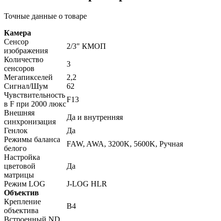
Точные данные о товаре
Камера
Сенсор
2/3" КМОП
изображения
Количество
3
сенсоров
Мегапикселей
2,2
Сигнал/Шум
62
Чувствительность
F13
в F при 2000 люкс
Внешняя
Да и внутренняя
синхронизация
Генлок
Да
Режимы баланса
FAW, AWA, 3200K, 5600K, Ручная
белого
Настройка
цветовой
Да
матрицы
Режим LOG
J-LOG HLR
Объектив
Крепление
B4
объектива
Встроенный ND