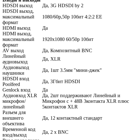
HDSDI выход
Да, 3G HDSDI by 2
HDSDI выход,
максимальный
1080/60p,50p 10бит 4:2:2 EE
формат
HDMI выход
Да
HDMI выход,
максимальный
1920x1080 60/50p 10бит
формат
AV выход
Да, Композитный BNC
Линейный
Да, XLR
аудиовыход
Аудиовыход
Да, 1шт 3.5мм "мини-джек"
наушники
HDSDI вход
Да, 3Гбит HDSDI
Poolfeed
Genlock вход
Да
Аудиовход XLR
Да, 2шт поддерживают Линейный и
микрофон/
Микрофон с + 48В 3контакта XLR плюс
линейный
5контактов XLR
Разъем для
внешнего
Да, 12 контактный стандарт
объектива
Временной код
Да, 2 x BNC
вход/выход