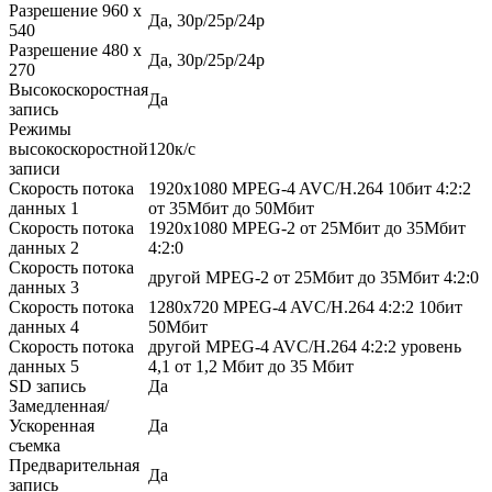
Разрешение 960 x
Да, 30p/25p/24p
540
Разрешение 480 x
Да, 30p/25p/24p
270
Высокоскоростная
Да
запись
Режимы
высокоскоростной
120к/с
записи
Скорость потока
1920x1080 MPEG-4 AVC/H.264 10бит 4:2:2
данных 1
от 35Мбит до 50Мбит
Скорость потока
1920x1080 MPEG-2 от 25Мбит до 35Мбит
данных 2
4:2:0
Скорость потока
другой MPEG-2 от 25Мбит до 35Мбит 4:2:0
данных 3
Скорость потока
1280x720 MPEG-4 AVC/H.264 4:2:2 10бит
данных 4
50Мбит
Скорость потока
другой MPEG-4 AVC/H.264 4:2:2 уровень
данных 5
4,1 от 1,2 Мбит до 35 Мбит
SD запись
Да
Замедленная/
Ускоренная
Да
съемка
Предварительная
Да
запись