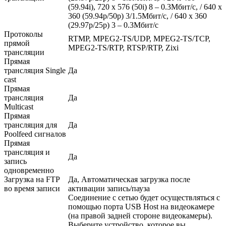
(59.94i), 720 x 576 (50i) 8 – 0.3Мбит/с, / 640 x
360 (59.94p/50p) 3/1.5Мбит/с, / 640 x 360
(29.97p/25p) 3 – 0.3Мбит/с
Протоколы
RTMP, MPEG2-TS/UDP, MPEG2-TS/TCP,
прямой
MPEG2-TS/RTP, RTSP/RTP, Zixi
трансляции
Прямая
трансляция Single
Да
cast
Прямая
трансляция
Да
Multicast
Прямая
трансляция для
Да
Poolfeed сигналов
Прямая
трансляция и
Да
запись
одновременно
Загрузка на FTP
Да, Автоматическая загрузка после
во время записи
активации запись/пауза
Соединение с сетью будет осуществляться с
помощью порта USB Host на видеокамере
(на правой задней стороне видеокамеры).
Выберите устройство, которое вы