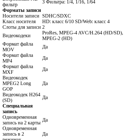
3 Фильтра: 1/4, 1/16, 1/64
фильтр
Форматы записи
Носители записи
SDHC/SDXC
Класс носителя
HD: класс 6/10 SD/Web: класс 4
Слоты для записи
2
ProRes, MPEG-4 AVC/H.264 (HD/SD),
Видеокодеки
MPEG-2 (HD)
Формат файла
Да
MOV
Формат файла
Да
MP4
Формат файла
Да
MXF
Видеокодек
MPEG2 Long
Да
GOP
Видеокодек H264
Да
(SD)
Специальная
запись
Одновременная
Да
запись на 2 карты
Одновременная
запись в 2
Да
режимах