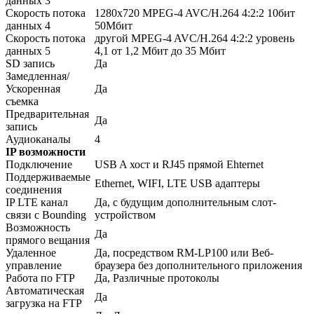
данных 3
Скорость потока
1280x720 MPEG-4 AVC/H.264 4:2:2 10бит
данных 4
50Мбит
Скорость потока
другой MPEG-4 AVC/H.264 4:2:2 уровень
данных 5
4,1 от 1,2 Мбит до 35 Мбит
SD запись
Да
Замедленная/
Ускоренная
Да
съемка
Предварительная
Да
запись
Аудиоканалы
4
IP возможности
Подключение
USB A хост и RJ45 прямой Ehternet
Поддерживаемые
Ethernet, WIFI, LTE USB адаптеры
соединения
IP LTE канал
Да, с будущим дополнительным слот-
связи с Bounding
устройством
Возможность
Да
прямого вещания
Удаленное
Да, посредством RM-LP100 или Веб-
управление
браузера без дополнительного приложения
Работа по FTP
Да, Различные протоколы
Автоматическая
Да
загрузка на FTP