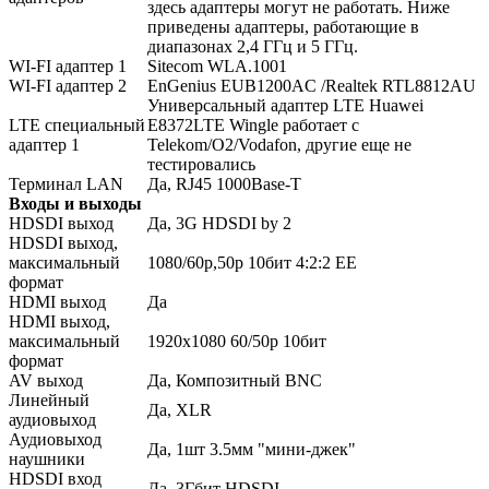
здесь адаптеры могут не работать. Ниже
приведены адаптеры, работающие в
диапазонах 2,4 ГГц и 5 ГГц.
WI-FI адаптер 1
Sitecom WLA.1001
WI-FI адаптер 2
EnGenius EUB1200AC /Realtek RTL8812AU
Универсальный адаптер LTE Huawei
LTE специальный
E8372LTE Wingle работает с
адаптер 1
Telekom/O2/Vodafon, другие еще не
тестировались
Терминал LAN
Да, RJ45 1000Base-T
Входы и выходы
HDSDI выход
Да, 3G HDSDI by 2
HDSDI выход,
максимальный
1080/60p,50p 10бит 4:2:2 EE
формат
HDMI выход
Да
HDMI выход,
максимальный
1920x1080 60/50p 10бит
формат
AV выход
Да, Композитный BNC
Линейный
Да, XLR
аудиовыход
Аудиовыход
Да, 1шт 3.5мм "мини-джек"
наушники
HDSDI вход
Да, 3Гбит HDSDI