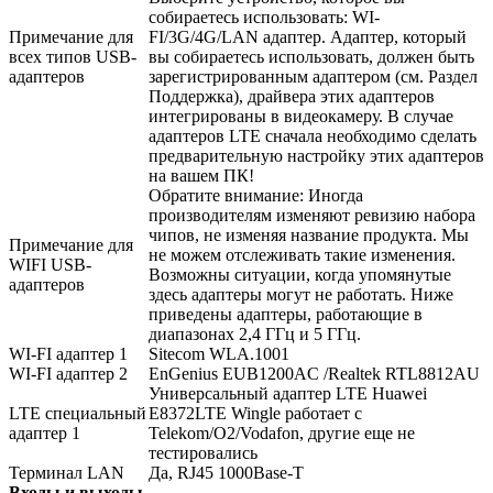
собираетесь использовать: WI-
Примечание для
FI/3G/4G/LAN адаптер. Адаптер, который
всех типов USB-
вы собираетесь использовать, должен быть
адаптеров
зарегистрированным адаптером (см. Раздел
Поддержка), драйвера этих адаптеров
интегрированы в видеокамеру. В случае
адаптеров LTE сначала необходимо сделать
предварительную настройку этих адаптеров
на вашем ПК!
Обратите внимание: Иногда
производителям изменяют ревизию набора
чипов, не изменяя название продукта. Мы
Примечание для
не можем отслеживать такие изменения.
WIFI USB-
Возможны ситуации, когда упомянутые
адаптеров
здесь адаптеры могут не работать. Ниже
приведены адаптеры, работающие в
диапазонах 2,4 ГГц и 5 ГГц.
WI-FI адаптер 1
Sitecom WLA.1001
WI-FI адаптер 2
EnGenius EUB1200AC /Realtek RTL8812AU
Универсальный адаптер LTE Huawei
LTE специальный
E8372LTE Wingle работает с
адаптер 1
Telekom/O2/Vodafon, другие еще не
тестировались
Терминал LAN
Да, RJ45 1000Base-T
Входы и выходы