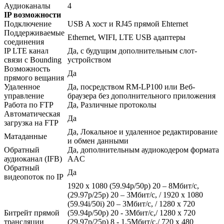
Аудиоканалы
4
IP возможности
Подключение
USB A хост и RJ45 прямой Ehternet
Поддерживаемые
Ethernet, WIFI, LTE USB адаптеры
соединения
IP LTE канал
Да, с будущим дополнительным слот-
связи с Bounding
устройством
Возможность
Да
прямого вещания
Удаленное
Да, посредством RM-LP100 или Веб-
управление
браузера без дополнительного приложения
Работа по FTP
Да, Различные протоколы
Автоматическая
Да
загрузка на FTP
Да, Локальное и удаленное редактирование
Матаданные
и обмен данными
Обратный
Да, дополнительным аудиокодером формата
аудиоканал (IFB)
AAC
Обратный
Да
видеопоток по IP
1920 x 1080 (59.94p/50p) 20 – 8Мбит/с,
(29.97p/25p) 20 – 3Мбит/с, / 1920 x 1080
(59.94i/50i) 20 – 3Мбит/с, / 1280 x 720
Битрейт прямой
(59.94p/50p) 20 - 3Мбит/с,/ 1280 x 720
трансляции
(29.97p/25p) 8 - 1.5Мбит/с,/ 720 x 480