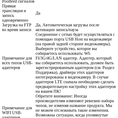
Poolfeed сигналов
Прямая
трансляция и
Да
запись
одновременно
Загрузка на FTP
Да, Автоматическая загрузка после
во время записи
активации запись/пауза
Соединение с сетью будет осуществляться с
помощью порта USB Host на видеокамере
(на правой задней стороне видеокамеры).
Выберите устройство, которое вы
собираетесь использовать: WI-
Примечание для
FI/3G/4G/LAN адаптер. Адаптер, который
всех типов USB-
вы собираетесь использовать, должен быть
адаптеров
зарегистрированным адаптером (см. Раздел
Поддержка), драйвера этих адаптеров
интегрированы в видеокамеру. В случае
адаптеров LTE сначала необходимо сделать
предварительную настройку этих адаптеров
на вашем ПК!
Обратите внимание: Иногда
производителям изменяют ревизию набора
чипов, не изменяя название продукта. Мы
Примечание для
не можем отслеживать такие изменения.
WIFI USB-
Возможны ситуации, когда упомянутые
адаптеров