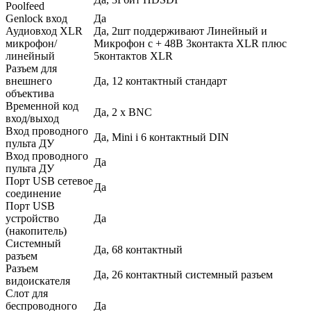
Poolfeed
Genlock вход
Да
Аудиовход XLR
Да, 2шт поддерживают Линейный и
микрофон/
Микрофон с + 48В 3контакта XLR плюс
линейный
5контактов XLR
Разъем для
внешнего
Да, 12 контактный стандарт
объектива
Временной код
Да, 2 x BNC
вход/выход
Вход проводного
Да, Mini i 6 контактный DIN
пульта ДУ
Вход проводного
Да
пульта ДУ
Порт USB сетевое
Да
соединение
Порт USB
устройство
Да
(накопитель)
Системный
Да, 68 контактный
разъем
Разъем
Да, 26 контактный системный разъем
видоискателя
Слот для
беспроводного
Да