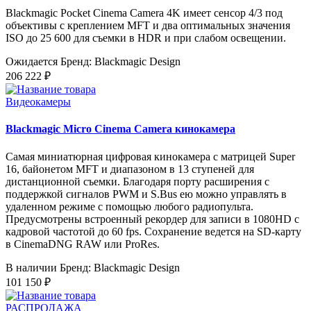
Blackmagic Pocket Cinema Camera 4K имеет сенсор 4/3 под
объективы с креплением MFT и два оптимальных значения
ISO до 25 600 для съемки в HDR и при слабом освещении.
Ожидается
Бренд: Blackmagic Design
206 222 ₽
Видеокамеры
Blackmagic Micro Cinema Camera кинокамера
Самая миниатюрная цифровая кинокамера с матрицей Super
16, байонетом MFT и диапазоном в 13 ступеней для
дистанционной съемки. Благодаря порту расширения с
поддержкой сигналов PWM и S.Bus ею можно управлять в
удаленном режиме с помощью любого радиопульта.
Предусмотрены встроенный рекордер для записи в 1080HD с
кадровой частотой до 60 fps. Сохранение ведется на SD-карту
в CinemaDNG RAW или ProRes.
В наличии
Бренд: Blackmagic Design
101 150 ₽
РАСПРОДАЖА