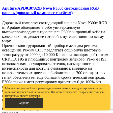
Aputure APD0107A2B Nova P300c светодиодная RGB
панель (дорожный комплект с кейсом)
Дорожный комплект светодиодной панели Nova P300c RGB
от Aputure объединяет в себе универсальную
высокопроизводительную панель P300c и прочный кейс на
колесиках, что делает ее готовой к путешествиям по всему
миру.
Прочно сконструированный прибор имеет два режима
освещения. Режим CCT предлагает обширную цветовую
температуру от 2000 до 10 000 К с впечатляющим рейтингом
CRI/TLCI 95 и плюс/минус контролем зеленого. Режим HSI
позволяет вам регулировать оттенок, насыщенность и
интенсивность для доступа буквально к миллионам
пользовательских цветов, а библиотека из 300 стандартных
гелей обеспечивает еще больший хроматический контроль.
P300c также имеет регулировку яркости от 0 до 100% без
мерцания или цветового сдвига. Помимо программируемых
Мы используем cookies и рекомендательные технологии для персонализации
пользователем предустановок, P300c имеет 15 спецэффектов,
сервисов и удобства пользователей. Вы можете запретить сохранение cookie в
включая полицейскую машину, молнию, папарацци, свечу и
настройках своего браузера.
многое другое.
Хорошо
Ожидается
Бренд: Aputure