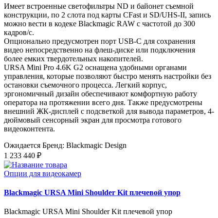
Имеет встроенные светофильтры ND и байонет съемной
конструкции, по 2 слота под карты CFast и SD/UHS‑II, запись
можно вести в кодеке Blackmagic RAW с частотой до 300
кадров/с.
Опционально предусмотрен порт USB-C для сохранения
видео непосредственно на флеш-диске или подключения
более емких твердотельных накопителей.
URSA Mini Pro 4.6K G2 оснащена удобными органами
управления, которые позволяют быстро менять настройки без
остановки съемочного процесса. Легкий корпус,
эргономичный дизайн обеспечивают комфортную работу
оператора на протяжении всего дня. Также предусмотрены
внешний ЖК-дисплей с подсветкой для вывода параметров, 4-
дюймовый сенсорный экран для просмотра готового
видеоконтента.
Ожидается
Бренд: Blackmagic Design
1 233 440 ₽
Опции для видеокамер
Blackmagic URSA Mini Shoulder Kit плечевой упор
Blackmagic URSA Mini Shoulder Kit плечевой упор