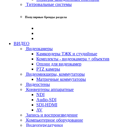
Титровальные системы
Популярные бренды раздела
ВИДЕО
Видеокамеры
Камкордеры ТЖК и студийные
Комплекты - видеокамера + объектив
Опции для видеокамер
PTZ камеры
Видеомикшеры, коммутаторы
Матричные коммутаторы
Видеостены
Конвертеры аппаратные
NDI
Audio-SDI
SDI-HDMI
AV
Запись и воспроизведение
Компьютерное оборудование
Видеопередатчики