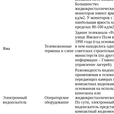
Большинство
жидкокристаллически
мониторов имеют ярко
кд/м2. У мониторов с
наибольшая яркость н
пределах 80-100 кд/м2
Здание телеканала «Р
улице Ямского Поля в
1990 года (год основ
Телевизионные
в нем находилось одн
Яма
термины и сленг
советских строитель
министерств (по друг
информации – Главно
управление лагерей).
Разновидность видоис
применяемая в телев
передающих камерах 
компактных видеокам
основанная на испол
кинескопа или
Электронный
Операторское
жидкокристаллическог
видоискатель
оборудование
По сути, электронны
видоискатель предста
компактный видеомон