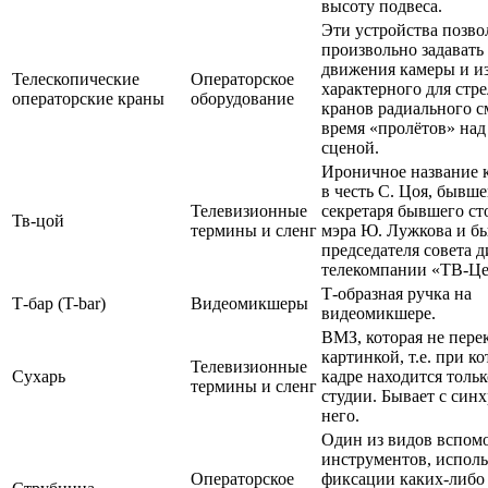
высоту подвеса.
Эти устройства позв
произвольно задавать
движения камеры и из
Телескопические
Операторское
характерного для стр
операторские краны
оборудование
кранов радиального 
время «пролётов» на
сценой.
Ироничное название 
в честь С. Цоя, бывше
Телевизионные
секретаря бывшего ст
Тв-цой
термины и сленг
мэра Ю. Лужкова и б
председателя совета 
телекомпании «ТВ-Це
Т-образная ручка на
Т-бар (T-bar)
Видеомикшеры
видеомикшере.
ВМЗ, которая не пере
картинкой, т.е. при к
Телевизионные
Сухарь
кадре находится толь
термины и сленг
студии. Бывает с синх
него.
Один из видов вспом
инструментов, испол
Операторское
фиксации каких-либо 