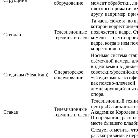
Струбцина
оборудование
момент обработки, ли
плотного прижатия их
другу, например, при
Та часть сюжета, во в
которой корреспонде
Телевизионные
появляется в кадре. С
Стендап
термины и сленг
комеди – то, что прои
кадре, когда в нем по
корреспондент.
Носимая система ста
съёмочной камеры для
видеосъёмки в движе
Операторское
советских/российских
Стедикам (Steadicam)
оборудование
«Стедикам» классифи
как поясно-плечевой
демпфирующий штати
опора.
Телевизионный техни
центр «Останкино» н
Телевизионные
Стакан
Академика Королева 
термины и сленг
По преданию, распол
месте бывшего кладб
Следует отметить, что
рассматриваемые пер