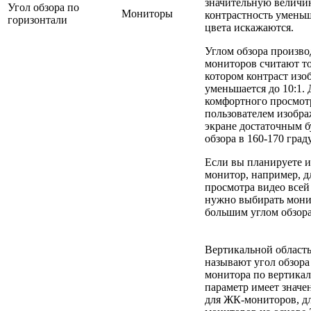
значительную величин
Угол обзора по
Мониторы
контрастность уменьш
горизонтали
цвета искажаются.
Углом обзора произв
мониторов считают то
котором контраст изо
уменьшается до 10:1. 
комфортного просмот
пользователем изобра
экране достаточным б
обзора в 160-170 град
Если вы планируете и
монитор, например, д
просмотра видео всей 
нужно выбирать мони
большим углом обзора
Вертикальной област
называют угол обзора
монитора по вертика
параметр имеет значе
для ЖК-мониторов, д