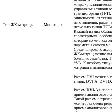
жидкокристаллическа
управляемая тонкопл
транзисторами (TFT).
зависимости от техно
изготовления, различ
Тип ЖК-матрицы
Мониторы
несколько типов TFT-
Каждый из них облад
характерными особен
которые во многом о
параметры самого мо
Среди широкого ассо
ЖК-матриц можно вы
больших семейства: T
*VA. К особому типу 
матрицы с использов
Разъем DVI может быт
типов: DVI-A, DVI-D,
Разъем
DVI-A
использ
приема аналогового с
Такой разъем встречае
мониторах очень редк
приема аналогового с