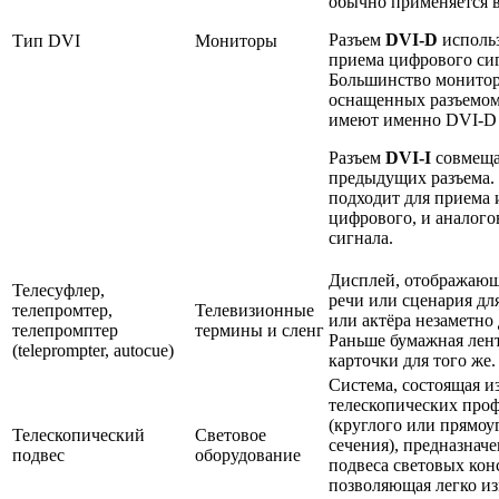
обычно применяется 
Разъем
DVI-D
использ
Тип DVI
Мониторы
приема цифрового сиг
Большинство монитор
оснащенных разъемом
имеют именно DVI-D 
Разъем
DVI-I
совмеща
предыдущих разъема.
подходит для приема 
цифрового, и аналого
сигнала.
Дисплей, отображающ
Телесуфлер,
речи или сценария дл
телепромтер,
Телевизионные
или актёра незаметно 
телепромптер
термины и сленг
Раньше бумажная лен
(teleprompter, autocue)
карточки для того же.
Система, состоящая и
телескопических про
(круглого или прямоу
Телескопический
Световое
сечения), предназначе
подвес
оборудование
подвеса световых кон
позволяющая легко и