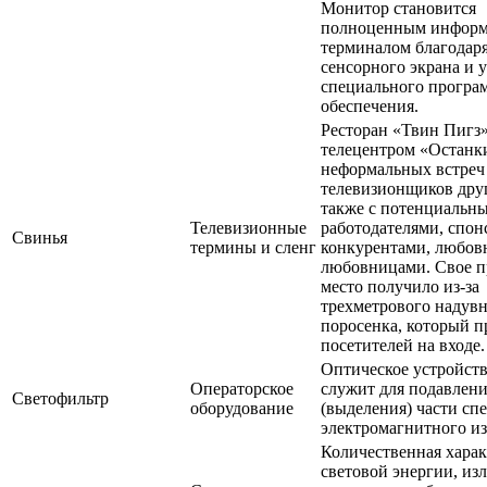
Монитор становится
полноценным инфор
терминалом благодар
сенсорного экрана и 
специального програ
обеспечения.
Ресторан «Твин Пигз»
телецентром «Останк
неформальных встреч
телевизионщиков друг
также с потенциальн
Телевизионные
работодателями, спон
Свинья
термины и сленг
конкурентами, любов
любовницами. Свое 
место получило из-за
трехметрового надув
поросенка, который п
посетителей на входе.
Оптическое устройств
Операторское
служит для подавлен
Светофильтр
оборудование
(выделения) части сп
электромагнитного из
Количественная хара
световой энергии, из