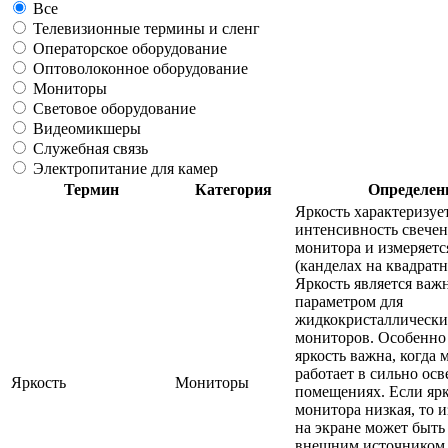
Все
Телевизионные термины и сленг
Операторское оборудование
Оптоволоконное оборудование
Мониторы
Световое оборудование
Видеомикшеры
Служебная связь
Электропитание для камер
Термин
Категория
Определен
Яркость характеризуе
интенсивность свечен
монитора и измеряетс
(канделах на квадратн
Яркость является ва
параметром для
жидкокристаллически
мониторов. Особенно
яркость важна, когда 
работает в сильно ос
Яркость
Мониторы
помещениях. Если ярк
монитора низкая, то 
на экране может быть
внешним источником 