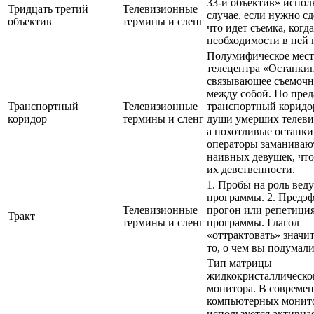
33-й объектив» исполь
Тридцать третий
Телевизионные
случае, если нужно сд
объектив
термины и сленг
что идет съемка, когд
необходимости в ней 
Полумифическое мест
телецентра «Останки
связывающее съемочн
между собой. По пред
Транспортный
Телевизионные
транспортный коридо
коридор
термины и сленг
души умерших телеви
а похотливые останк
операторы заманивают
наивных девушек, чт
их девственности.
1. Пробы на роль вед
программы. 2. Предэ
Телевизионные
прогон или репетици
Тракт
термины и сленг
программы. Глагол
«оттрактовать» значит
то, о чем вы подумали
Тип матрицы
жидкокристаллическо
монитора. В совреме
компьютерных монит
используется активна