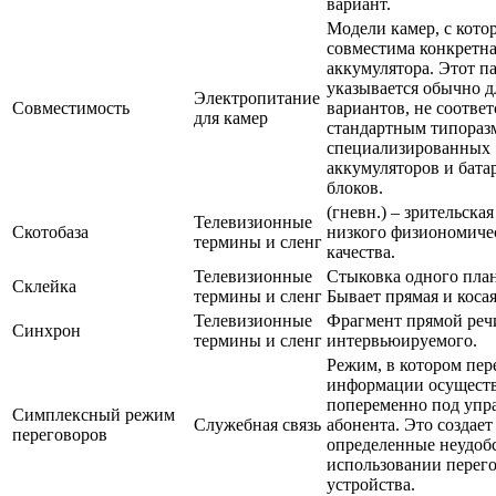
вариант.
Модели камер, с кот
совместима конкретна
аккумулятора. Этот п
указывается обычно д
Электропитание
Совместимость
вариантов, не соотве
для камер
стандартным типора
специализированных
аккумуляторов и бат
блоков.
(гневн.) – зрительска
Телевизионные
Скотобаза
низкого физиономиче
термины и сленг
качества.
Телевизионные
Стыковка одного план
Склейка
термины и сленг
Бывает прямая и косая
Телевизионные
Фрагмент прямой реч
Синхрон
термины и сленг
интервьюируемого.
Режим, в котором пер
информации осуществ
попеременно под упр
Симплексный режим
Служебная связь
абонента. Это создает
переговоров
определенные неудоб
использовании перег
устройства.