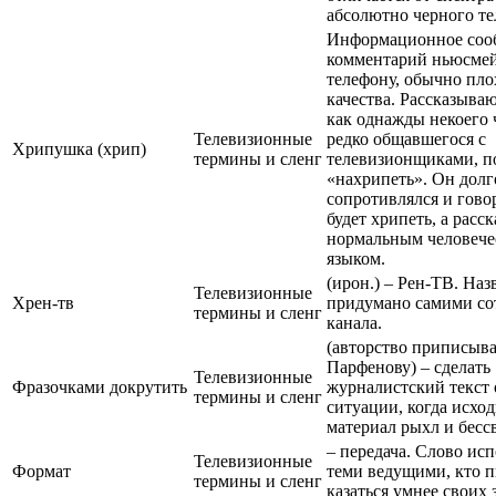
абсолютно черного те
Информационное соо
комментарий ньюсмей
телефону, обычно пло
качества. Рассказыва
как однажды некоего 
Телевизионные
редко общавшегося с
Хрипушка (хрип)
термины и сленг
телевизионщиками, п
«нахрипеть». Он долг
сопротивлялся и говор
будет хрипеть, а расс
нормальным человеч
языком.
(ирон.) – Рен-ТВ. Наз
Телевизионные
Хрен-тв
придумано самими со
термины и сленг
канала.
(авторство приписыва
Парфенову) – сделать
Телевизионные
Фразочками докрутить
журналистский текст 
термины и сленг
ситуации, когда исхо
материал рыхл и бессв
– передача. Слово исп
Телевизионные
Формат
теми ведущими, кто п
термины и сленг
казаться умнее своих 