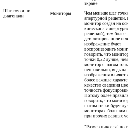
экране.
Шаг точки по
Чем меньше шаг точк
Мониторы
диагонали
апертурной решетки, 
монитор создан на ос
кинескопа с апертурн
решеткой), тем более
детализированное и ч
изображение будет
воспроизводить мони
говорить, что монито
точки 0,22 лучше, чем
монитор с шагом точк
неправильно, ведь на 
изображения влияют и
более важные характе
качество сведения цве
точность фокусировки 
Потому более правил
говорить, что монито
шагом точки будет лу
монитора с большим 
при прочих равных ус
"Размер пикселя" по 