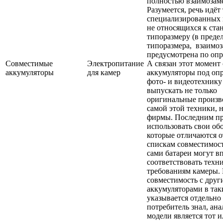
полностью взаимозам
Разумеется, речь идёт
специализированных 
не относящихся к ста
типоразмеру (в преде
типоразмера, взаимо
предусмотрена по опр
Совместимые
Электропитание
А связан этот момент 
аккумуляторы
для камер
аккумуляторы под оп
фото- и видеотехнику
выпускать не только
оригинальные произв
самой этой техники, 
фирмы. Последним пр
использовать свои об
которые отличаются о
спискам совместимос
сами батареи могут в
соответствовать техн
требованиям камеры.
совместимость с дру
аккумуляторами в так
указывается отдельн
потребитель знал, ан
модели является тот 