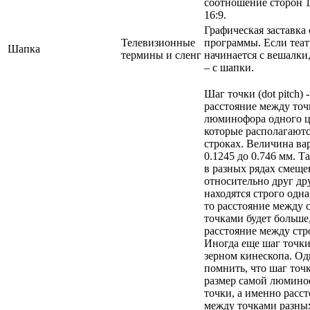
соотношение сторон 1
16:9.
Графическая заставка
Телевизионные
программы. Если теат
Шапка
термины и сленг
начинается с вешалки,
– с шапки.
Шаг точки (dot pitch) -
расстояние между то
люминофора одного ц
которые располагаютс
строках. Величина ва
0.1245 до 0.746 мм. Т
в разных рядах смещ
относительно друг дру
находятся строго одна
то расстояние между
точками будет больше
расстояние между стр
Иногда еще шаг точк
зерном кинескопа. О
помнить, что шаг точк
размер самой люмин
точки, а именно расс
между точками разных