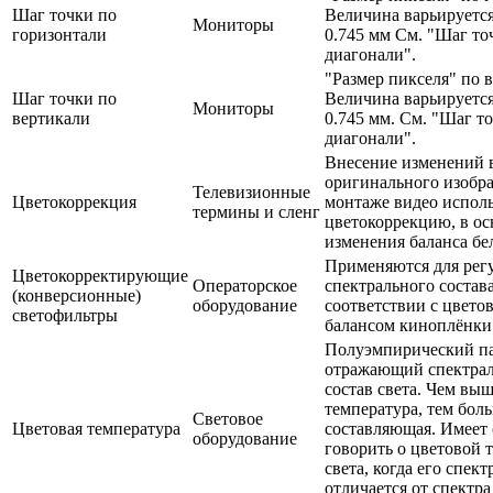
Шаг точки по
Величина варьируется
Мониторы
горизонтали
0.745 мм См. "Шаг то
диагонали".
"Размер пикселя" по 
Шаг точки по
Величина варьируется
Мониторы
вертикали
0.745 мм. См. "Шаг т
диагонали".
Внесение изменений 
оригинального изобр
Телевизионные
Цветокоррекция
монтаже видео испол
термины и сленг
цветокоррекцию, в ос
изменения баланса бе
Применяются для рег
Цветокорректирующие
Операторское
спектрального состава
(конверсионные)
оборудование
соответствии с цвето
светофильтры
балансом киноплёнки
Полуэмпирический па
отражающий спектра
состав света. Чем вы
температура, тем бол
Световое
Цветовая температура
составляющая. Имеет
оборудование
говорить о цветовой 
света, когда его спект
отличается от спектр