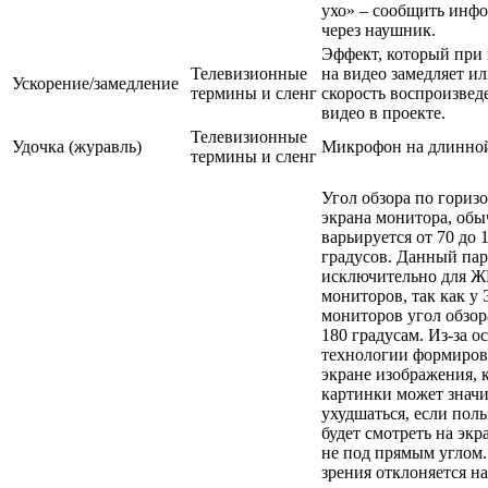
ухо» – сообщить инф
через наушник.
Эффект, который при
Телевизионные
на видео замедляет ил
Ускорение/замедление
термины и сленг
скорость воспроизвед
видео в проекте.
Телевизионные
Удочка (журавль)
Микрофон на длинной
термины и сленг
Угол обзора по гориз
экрана монитора, об
варьируется от 70 до 
градусов. Данный па
исключительно для Ж
мониторов, так как у
мониторов угол обзор
180 градусам. Из-за о
технологии формиров
экране изображения, 
картинки может знач
ухудшаться, если поль
будет смотреть на эк
не под прямым углом.
зрения отклоняется на