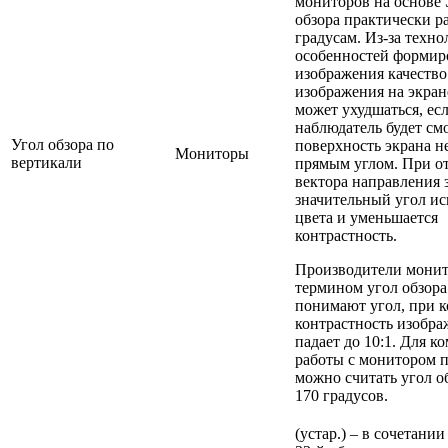
мониторов на основе
обзора практически р
градусам. Из-за техн
особенностей формир
изображения качество
изображения на экран
может ухудшаться, ес
наблюдатель будет см
Угол обзора по
поверхность экрана н
Мониторы
вертикали
прямым углом. При о
вектора направления 
значительный угол и
цвета и уменьшается
контрастность.
Производители монит
термином угол обзор
понимают угол, при 
контрастность изобра
падает до 10:1. Для 
работы с монитором
можно считать угол об
170 градусов.
(устар.) – в сочетани