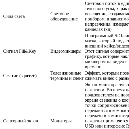
Световой поток в ед
телесного угла, харак
Световое
освещение, создаваем
Сила света
оборудование
прибором, в зависимо
направления, измеряе
канделах (кд).
Программный SDI-си
маска, который подает
внешний кейер/видео
Сигнал Fill&Key
Видеомикшеры
Этот сигнал содержит
графику, которые нак
микшером на видео в
времени.
Телевизионные
Эффект, который позв
Сжатие (squeeze)
термины и сленг
сжимать видео с разн
Экран монитора чувс
нажатиям. Во время 
пользователем на пов
экрана сведения о ко
точки соприкосновен
передаются в компьют
передачи в компьютер
Сенсорный экран
Мониторы
нажатии применяется
USB или интерфейс R