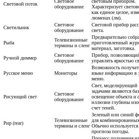
Световое
световым прибором.
Световой поток
оборудование
Характеризует светов
как единое целое, изм
люменах (лм).
Световое
Световой прибор рас
Светильник
оборудование
света.
Предварительно собр
Телевизионные
Рыба
приготовленный жур
термины и сленг
материал, заготовка.
Световое
Прибор, позволяющи
Ручной диммер
оборудование
управлять яркостью с
Возможность получать
Русское меню
Мониторы
языке информацию в 
меню.
Свет, моделирующий 
задачами являются ба
Световое
Рисующий свет
освещение объекта и 
оборудование
иллюзии глубины изо
счет теней.
Зеленый или синий фо
Телевизионные
для комбинированных
Рир (rear)
термины и сленг
Обычно используется
прогноза погоды.
Процесс получения и