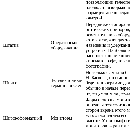
позволяющий телеопе
наблюдать изображен
формируемое переда
камерой.
Передвижная опора д
оптических приборов
осветительного обору
которая служит для т
Операторское
Штатив
наведения и удержан
оборудование
устройств. Наибольш
распространение пол
кинематографе, телев
фотографии.
Не только фамилия бы
Н. Баскова, но и анонс
Телевизионные
Шпигель
будет в программе да
термины и сленг
обычно в начале пере
перед уходом на рекла
Формат экрана монит
определяется соотно
сторон экрана этого м
есть отношением его
Широкоформатный
Мониторы
высоте. У широкофор
мониторов экран име