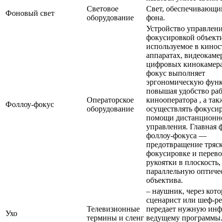
Световое
Свет, обеспечивающи
Фоновый свет
оборудование
фона.
Устройство управлен
фокусировкой объект
используемое в кино
аппаратах, видеокаме
цифровых кинокамера
фокус выполняет
эргономическую фун
повышая удобство ра
Операторское
кинооператора , а так
Фоллоу-фокус
оборудование
осуществлять фокуси
помощи дистанционн
управления. Главная 
фоллоу-фокуса —
предотвращение тряс
фокусировке и перев
рукоятки в плоскость,
параллельную оптиче
объектива.
– наушник, через кот
сценарист или шеф-р
Телевизионные
передает нужную ин
Ухо
термины и сленг
ведущему программы.