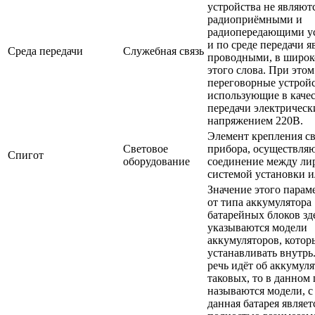
устройства не являют
радиоприёмными и
радиопередающими у
и по среде передачи я
Среда передачи
Служебная связь
проводными, в широк
этого слова. При это
переговорные устройс
использующие в качес
передачи электрическ
напряжением 220В.
Элемент крепления с
Световое
прибора, осуществл
Спигот
оборудование
соединение между ли
системой установки и
Значение этого парам
от типа аккумулятора 
батарейных блоков зд
указываются модели
аккумуляторов, кото
устанавливать внутрь
речь идёт об аккумуля
таковых, то в данном
называются модели, 
данная батарея являет