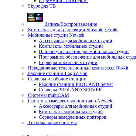
Стримминг в Интернет
Skype для ТВ
Запись/Воспроизведение
Комплекты для трансляции Streaming Fruits
Мобильные студии Newtek
Аксессуары для мобильных студий
Комплекты мобильных студий
Панели управления для мобильных студий
Програмное обеспечение для мобильных студ
Серверы мобильных студий
Передвижные телевизионные комплексы Ob-kit
Рабочие станции LogoVision
Серверы и рабочие станции
Рабочие станции PROLAND Server
Серверы PROLAND SERVER
Системы multiCAM
Системы замедленных повторов Newtek
Аксессуары для мобильных студий
Комплекты мобильных студий
Серверы замедленных повторов
Титровальные системы
Популярные бренды раздела