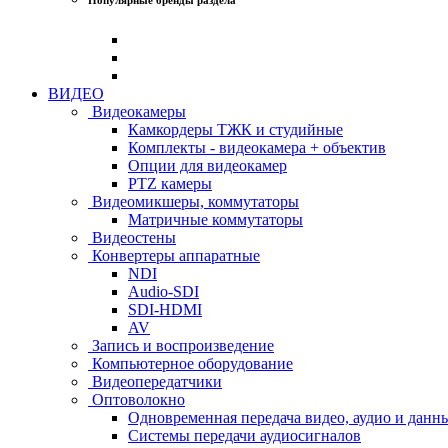
ВИДЕО
Видеокамеры
Камкордеры ТЖК и студийные
Комплекты - видеокамера + объектив
Опции для видеокамер
PTZ камеры
Видеомикшеры, коммутаторы
Матричные коммутаторы
Видеостены
Конвертеры аппаратные
NDI
Audio-SDI
SDI-HDMI
AV
Запись и воспроизведение
Компьютерное оборудование
Видеопередатчики
Оптоволокно
Одновременная передача видео, аудио и данн
Системы передачи аудиосигналов