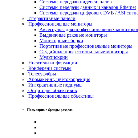
Системы передачи видеосигналов
Системы передачи данных и каналов Ethernet
Системы передачи цифровых DVB / ASI сигн
Итерактивные панели
Профессиональные мониторы
Аксессуары для профессиональных мониторо
Выдвижные рэковые мониторы
Мониторные сборки
Портативные профессиональные мониторы
Студийные профессиональные мониторы
Мультискрин
Носители информации
Конференц-системы
Телесуфлёры
Хромакеинг, цветокоррекция
Интерактивные подиумы
Опции для объективов
Профессиональные объективы
Популярные бренды раздела