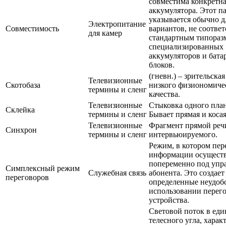
совместима конкретна
аккумулятора. Этот п
указывается обычно д
Электропитание
Совместимость
вариантов, не соотве
для камер
стандартным типора
специализированных
аккумуляторов и бат
блоков.
(гневн.) – зрительска
Телевизионные
Скотобаза
низкого физиономиче
термины и сленг
качества.
Телевизионные
Стыковка одного план
Склейка
термины и сленг
Бывает прямая и косая
Телевизионные
Фрагмент прямой реч
Синхрон
термины и сленг
интервьюируемого.
Режим, в котором пер
информации осуществ
попеременно под упр
Симплексный режим
Служебная связь
абонента. Это создает
переговоров
определенные неудоб
использовании перег
устройства.
Световой поток в ед
телесного угла, харак