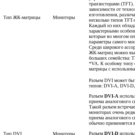
транзисторами (TFT).
зависимости от техно
изготовления, различ
Тип ЖК-матрицы
Мониторы
несколько типов TFT-
Каждый из них облад
характерными особен
которые во многом о
параметры самого мо
Среди широкого ассо
ЖК-матриц можно вы
больших семейства: T
*VA. К особому типу 
матрицы с использов
Разъем DVI может быт
типов: DVI-A, DVI-D,
Разъем
DVI-A
использ
приема аналогового с
Такой разъем встречае
мониторах очень редк
приема аналогового с
обычно применяется 
Разъем
DVI-D
использ
Тип DVI
Мониторы