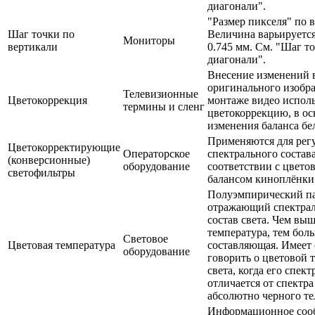
диагонали".
"Размер пикселя" по 
Шаг точки по
Величина варьируется
Мониторы
вертикали
0.745 мм. См. "Шаг т
диагонали".
Внесение изменений 
оригинального изобр
Телевизионные
Цветокоррекция
монтаже видео испол
термины и сленг
цветокоррекцию, в ос
изменения баланса бе
Применяются для рег
Цветокорректирующие
Операторское
спектрального состава
(конверсионные)
оборудование
соответствии с цвето
светофильтры
балансом киноплёнки
Полуэмпирический па
отражающий спектра
состав света. Чем вы
температура, тем бол
Световое
Цветовая температура
составляющая. Имеет
оборудование
говорить о цветовой 
света, когда его спект
отличается от спектр
абсолютно черного те
Информационное соо