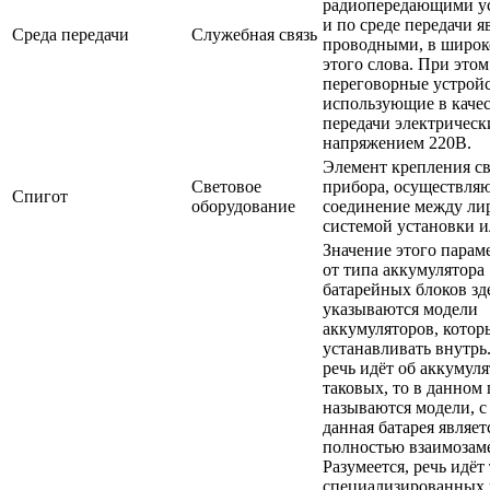
радиопередающими у
и по среде передачи я
Среда передачи
Служебная связь
проводными, в широк
этого слова. При это
переговорные устройс
использующие в качес
передачи электрическ
напряжением 220В.
Элемент крепления с
Световое
прибора, осуществл
Спигот
оборудование
соединение между ли
системой установки и
Значение этого парам
от типа аккумулятора 
батарейных блоков зд
указываются модели
аккумуляторов, кото
устанавливать внутрь
речь идёт об аккумуля
таковых, то в данном
называются модели, 
данная батарея являет
полностью взаимозам
Разумеется, речь идёт
специализированных 