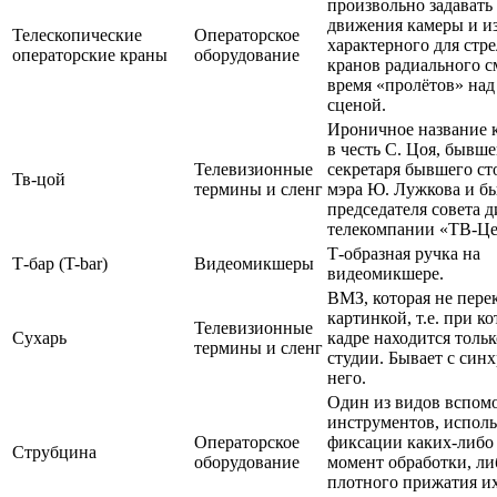
произвольно задавать
движения камеры и из
Телескопические
Операторское
характерного для стр
операторские краны
оборудование
кранов радиального 
время «пролётов» на
сценой.
Ироничное название 
в честь С. Цоя, бывше
Телевизионные
секретаря бывшего ст
Тв-цой
термины и сленг
мэра Ю. Лужкова и б
председателя совета 
телекомпании «ТВ-Це
Т-образная ручка на
Т-бар (T-bar)
Видеомикшеры
видеомикшере.
ВМЗ, которая не пере
картинкой, т.е. при к
Телевизионные
Сухарь
кадре находится толь
термины и сленг
студии. Бывает с синх
него.
Один из видов вспом
инструментов, испол
Операторское
фиксации каких-либо 
Струбцина
оборудование
момент обработки, ли
плотного прижатия их