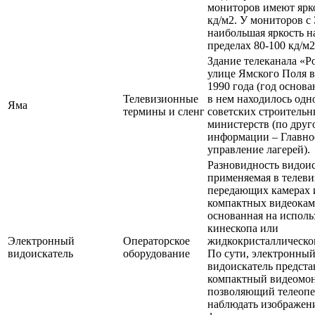
мониторов имеют ярко
кд/м2. У мониторов с
наибольшая яркость н
пределах 80-100 кд/м2
Здание телеканала «Р
улице Ямского Поля в
1990 года (год основ
Телевизионные
в нем находилось одн
Яма
термины и сленг
советских строитель
министерств (по друг
информации – Главно
управление лагерей).
Разновидность видоис
применяемая в телев
передающих камерах 
компактных видеокам
основанная на испол
кинескопа или
Электронный
Операторское
жидкокристаллическог
видоискатель
оборудование
По сути, электронны
видоискатель предста
компактный видеомон
позволяющий телеопе
наблюдать изображен