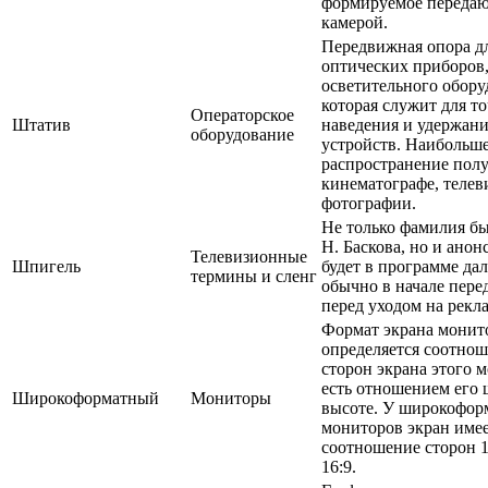
формируемое переда
камерой.
Передвижная опора д
оптических приборов
осветительного обору
которая служит для т
Операторское
Штатив
наведения и удержан
оборудование
устройств. Наибольш
распространение пол
кинематографе, телев
фотографии.
Не только фамилия бы
Н. Баскова, но и анонс
Телевизионные
Шпигель
будет в программе да
термины и сленг
обычно в начале пере
перед уходом на рекла
Формат экрана монит
определяется соотно
сторон экрана этого м
есть отношением его
Широкоформатный
Мониторы
высоте. У широкофор
мониторов экран име
соотношение сторон 1
16:9.