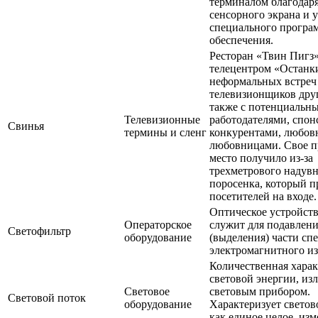
терминалом благодар
сенсорного экрана и 
специального програ
обеспечения.
Ресторан «Твин Пигз»
телецентром «Останк
неформальных встреч
телевизионщиков друг
также с потенциальн
Телевизионные
работодателями, спон
Свинья
термины и сленг
конкурентами, любов
любовницами. Свое 
место получило из-за
трехметрового надув
поросенка, который п
посетителей на входе.
Оптическое устройств
Операторское
служит для подавлен
Светофильтр
оборудование
(выделения) части сп
электромагнитного из
Количественная хара
световой энергии, из
Световое
световым прибором.
Световой поток
оборудование
Характеризует светов
как единое целое, изм