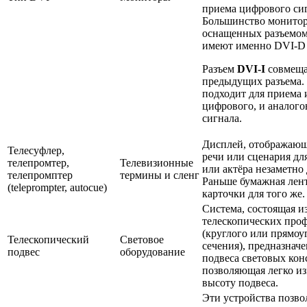
приема цифрового сиг
Большинство монитор
оснащенных разъемом
имеют именно DVI-D 
Разъем
DVI-I
совмеща
предыдущих разъема.
подходит для приема 
цифрового, и аналого
сигнала.
Дисплей, отображающ
Телесуфлер,
речи или сценария дл
телепромтер,
Телевизионные
или актёра незаметно 
телепромптер
термины и сленг
Раньше бумажная лен
(teleprompter, autocue)
карточки для того же.
Система, состоящая и
телескопических про
(круглого или прямоу
Телескопический
Световое
сечения), предназначе
подвес
оборудование
подвеса световых кон
позволяющая легко и
высоту подвеса.
Эти устройства позв