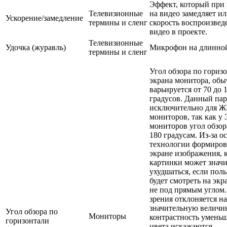
Эффект, который при
Телевизионные
на видео замедляет ил
Ускорение/замедление
термины и сленг
скорость воспроизвед
видео в проекте.
Телевизионные
Удочка (журавль)
Микрофон на длинной
термины и сленг
Угол обзора по гориз
экрана монитора, об
варьируется от 70 до 
градусов. Данный па
исключительно для Ж
мониторов, так как у
мониторов угол обзор
180 градусам. Из-за о
технологии формиров
экране изображения, 
картинки может знач
ухудшаться, если поль
будет смотреть на эк
не под прямым углом.
зрения отклоняется на
значительную величин
Угол обзора по
Мониторы
контрастность уменьш
горизонтали
цвета искажаются.