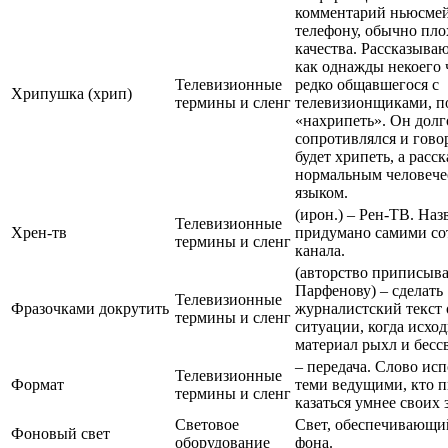
комментарий ньюсмей
телефону, обычно пло
качества. Рассказыва
как однажды некоего 
Телевизионные
редко общавшегося с
Хрипушка (хрип)
термины и сленг
телевизионщиками, п
«нахрипеть». Он долг
сопротивлялся и говор
будет хрипеть, а расс
нормальным человеч
языком.
(ирон.) – Рен-ТВ. Наз
Телевизионные
Хрен-тв
придумано самими со
термины и сленг
канала.
(авторство приписыва
Парфенову) – сделать
Телевизионные
Фразочками докрутить
журналистский текст 
термины и сленг
ситуации, когда исхо
материал рыхл и бессв
– передача. Слово исп
Телевизионные
Формат
теми ведущими, кто п
термины и сленг
казаться умнее своих 
Световое
Свет, обеспечивающи
Фоновый свет
оборудование
фона.