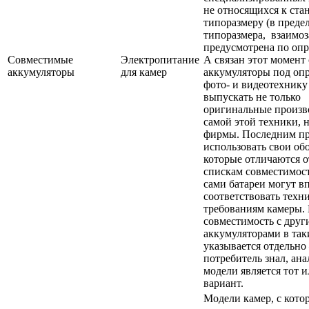
не относящихся к ста
типоразмеру (в преде
типоразмера, взаимо
предусмотрена по опр
Совместимые
Электропитание
А связан этот момент 
аккумуляторы
для камер
аккумуляторы под оп
фото- и видеотехнику
выпускать не только
оригинальные произв
самой этой техники, 
фирмы. Последним пр
использовать свои об
которые отличаются о
спискам совместимос
сами батареи могут в
соответствовать техн
требованиям камеры.
совместимость с дру
аккумуляторами в так
указывается отдельн
потребитель знал, ан
модели является тот 
вариант.
Модели камер, с кот