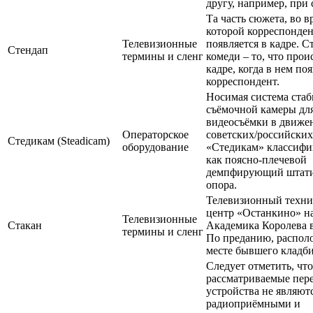
другу, например, при
Та часть сюжета, во в
которой корреспонде
Телевизионные
появляется в кадре. С
Стендап
термины и сленг
комеди – то, что прои
кадре, когда в нем по
корреспондент.
Носимая система ста
съёмочной камеры для
видеосъёмки в движе
Операторское
советских/российских
Стедикам (Steadicam)
оборудование
«Стедикам» классифи
как поясно-плечевой
демпфирующий штати
опора.
Телевизионный техни
центр «Останкино» н
Телевизионные
Стакан
Академика Королева 
термины и сленг
По преданию, распол
месте бывшего кладб
Следует отметить, что
рассматриваемые пер
устройства не являют
радиоприёмными и