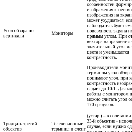
особенностей формир
изображения качество
изображения на экран
может ухудшаться, ес
наблюдатель будет см
Угол обзора по
поверхность экрана н
Мониторы
вертикали
прямым углом. При о
вектора направления 
значительный угол и
цвета и уменьшается
контрастность.
Производители монит
термином угол обзор
понимают угол, при 
контрастность изобра
падает до 10:1. Для 
работы с монитором
можно считать угол об
170 градусов.
(устар.) – в сочетани
33-й объектив» исполь
Тридцать третий
Телевизионные
случае, если нужно сд
объектив
термины и сленг
что идет съемка, когд