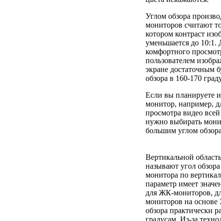
Углом обзора произв
мониторов считают то
котором контраст изо
уменьшается до 10:1. 
комфортного просмот
пользователем изобра
экране достаточным б
обзора в 160-170 град
Если вы планируете и
монитор, например, д
просмотра видео всей 
нужно выбирать мони
большим углом обзора
Вертикальной област
называют угол обзора
монитора по вертика
параметр имеет значе
для ЖК-мониторов, д
мониторов на основе
обзора практически р
градусам. Из-за техн