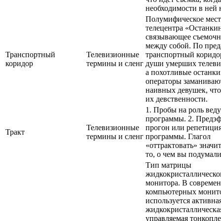
необходимости в ней 
Полумифическое мест
телецентра «Останки
связывающее съемочн
между собой. По пред
Транспортный
Телевизионные
транспортный коридо
коридор
термины и сленг
души умерших телеви
а похотливые останк
операторы заманивают
наивных девушек, чт
их девственности.
1. Пробы на роль вед
программы. 2. Предэ
Телевизионные
прогон или репетици
Тракт
термины и сленг
программы. Глагол
«оттрактовать» значит
то, о чем вы подумали
Тип матрицы
жидкокристаллическо
монитора. В совреме
компьютерных монит
используется активна
жидкокристаллическа
управляемая тонкопл