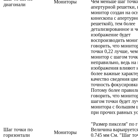
Чем меньше шаг точк
Мониторы
диагонали
апертурной решетки, 
монитор создан на ос
кинескопа с апертурн
решеткой), тем более
детализированное и ч
изображение будет
воспроизводить мони
говорить, что монито
точки 0,22 лучше, чем
монитор с шагом точк
неправильно, ведь на 
изображения влияют и
более важные характе
качество сведения цве
точность фокусировки 
Потому более правил
говорить, что монито
шагом точки будет лу
монитора с большим 
при прочих равных ус
"Размер пикселя" по 
Шаг точки по
Величина варьируется
Мониторы
горизонтали
0.745 мм См. "Шаг то