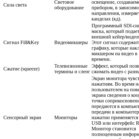
Световое
освещение, создаваем
Сила света
оборудование
прибором, в зависимо
направления, измеряе
канделах (кд).
Программный SDI-си
маска, который подает
внешний кейер/видео
Сигнал Fill&Key
Видеомикшеры
Этот сигнал содержит
графику, которые нак
микшером на видео в
времени.
Телевизионные
Эффект, который позв
Сжатие (squeeze)
термины и сленг
сжимать видео с разн
Экран монитора чувс
нажатиям. Во время 
пользователем на пов
экрана сведения о ко
точки соприкосновен
передаются в компьют
передачи в компьютер
Сенсорный экран
Мониторы
нажатии применяется
USB или интерфейс R
Монитор становится
полноценным инфор