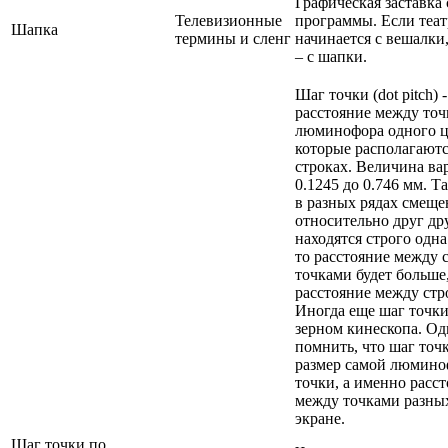
Графическая заставка
Телевизионные
программы. Если теат
Шапка
термины и сленг
начинается с вешалки,
– с шапки.
Шаг точки (dot pitch) -
расстояние между то
люминофора одного ц
которые располагаютс
строках. Величина ва
0.1245 до 0.746 мм. Т
в разных рядах смещ
относительно друг дру
находятся строго одна
то расстояние между
точками будет больше
расстояние между стр
Иногда еще шаг точк
зерном кинескопа. О
помнить, что шаг точк
размер самой люмин
точки, а именно расс
между точками разных
экране.
Шаг точки по