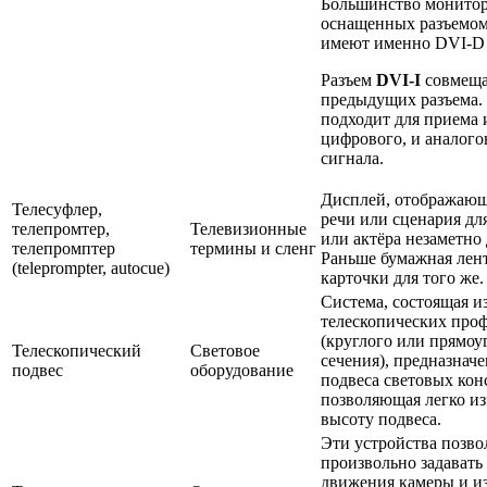
Большинство монитор
оснащенных разъемом
имеют именно DVI-D 
Разъем
DVI-I
совмеща
предыдущих разъема.
подходит для приема 
цифрового, и аналого
сигнала.
Дисплей, отображающ
Телесуфлер,
речи или сценария дл
телепромтер,
Телевизионные
или актёра незаметно 
телепромптер
термины и сленг
Раньше бумажная лен
(teleprompter, autocue)
карточки для того же.
Система, состоящая и
телескопических про
(круглого или прямоу
Телескопический
Световое
сечения), предназначе
подвес
оборудование
подвеса световых кон
позволяющая легко и
высоту подвеса.
Эти устройства позв
произвольно задавать
движения камеры и из