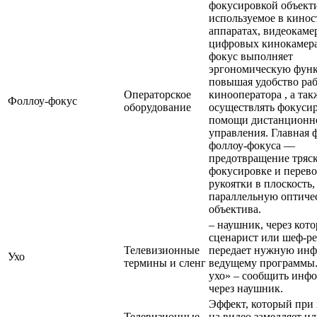
фокусировкой объект
используемое в кино
аппаратах, видеокаме
цифровых кинокамера
фокус выполняет
эргономическую фун
повышая удобство ра
Операторское
кинооператора , а так
Фоллоу-фокус
оборудование
осуществлять фокуси
помощи дистанционн
управления. Главная 
фоллоу-фокуса —
предотвращение тряс
фокусировке и перев
рукоятки в плоскость,
параллельную оптиче
объектива.
– наушник, через кот
сценарист или шеф-р
Телевизионные
передает нужную ин
Ухо
термины и сленг
ведущему программы.
ухо» – сообщить инф
через наушник.
Эффект, который при
Телевизионные
на видео замедляет ил