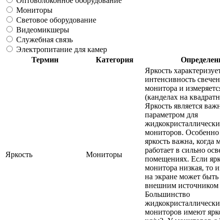
Оптоволоконное оборудование
Мониторы
Световое оборудование
Видеомикшеры
Служебная связь
Электропитание для камер
Термин
Категория
Определен
Яркость характеризуе
интенсивность свечен
монитора и измеряетс
(канделах на квадратн
Яркость является ва
параметром для
жидкокристаллически
мониторов. Особенно
яркость важна, когда 
работает в сильно ос
Яркость
Мониторы
помещениях. Если ярк
монитора низкая, то 
на экране может быть
внешним источником 
Большинство
жидкокристаллически
мониторов имеют ярко