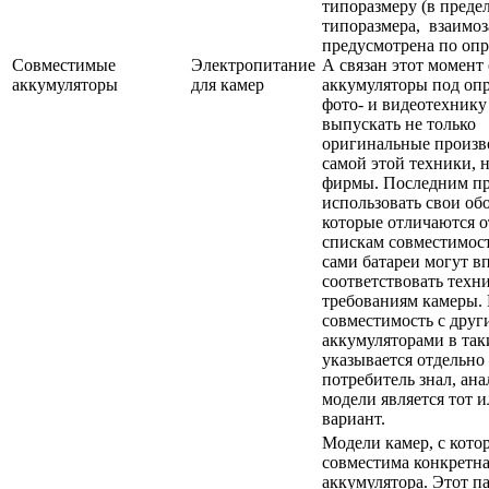
типоразмеру (в преде
типоразмера, взаимо
предусмотрена по опр
Совместимые
Электропитание
А связан этот момент 
аккумуляторы
для камер
аккумуляторы под оп
фото- и видеотехнику
выпускать не только
оригинальные произв
самой этой техники, 
фирмы. Последним пр
использовать свои об
которые отличаются о
спискам совместимос
сами батареи могут в
соответствовать техн
требованиям камеры.
совместимость с дру
аккумуляторами в так
указывается отдельн
потребитель знал, ан
модели является тот 
вариант.
Модели камер, с кот
совместима конкретна
аккумулятора. Этот п