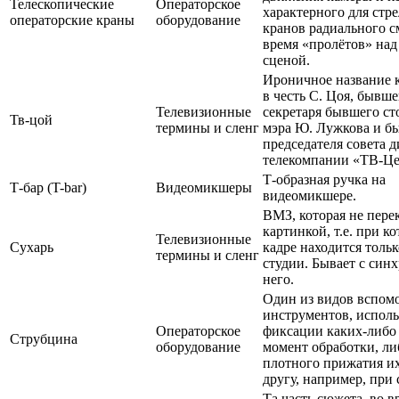
Телескопические
Операторское
характерного для стр
операторские краны
оборудование
кранов радиального 
время «пролётов» на
сценой.
Ироничное название 
в честь С. Цоя, бывше
Телевизионные
секретаря бывшего ст
Тв-цой
термины и сленг
мэра Ю. Лужкова и б
председателя совета 
телекомпании «ТВ-Це
Т-образная ручка на
Т-бар (T-bar)
Видеомикшеры
видеомикшере.
ВМЗ, которая не пере
картинкой, т.е. при к
Телевизионные
Сухарь
кадре находится толь
термины и сленг
студии. Бывает с синх
него.
Один из видов вспом
инструментов, испол
Операторское
фиксации каких-либо 
Струбцина
оборудование
момент обработки, ли
плотного прижатия их
другу, например, при
Та часть сюжета, во в