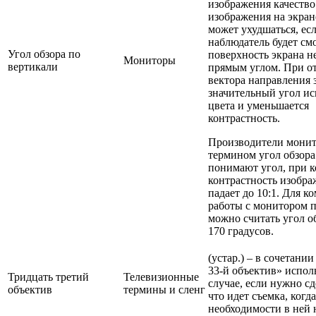
изображения качество
изображения на экран
может ухудшаться, ес
наблюдатель будет см
Угол обзора по
поверхность экрана н
Мониторы
вертикали
прямым углом. При о
вектора направления 
значительный угол и
цвета и уменьшается
контрастность.
Производители монит
термином угол обзор
понимают угол, при 
контрастность изобра
падает до 10:1. Для 
работы с монитором
можно считать угол об
170 градусов.
(устар.) – в сочетани
33-й объектив» исполь
Тридцать третий
Телевизионные
случае, если нужно сд
объектив
термины и сленг
что идет съемка, когд
необходимости в ней 