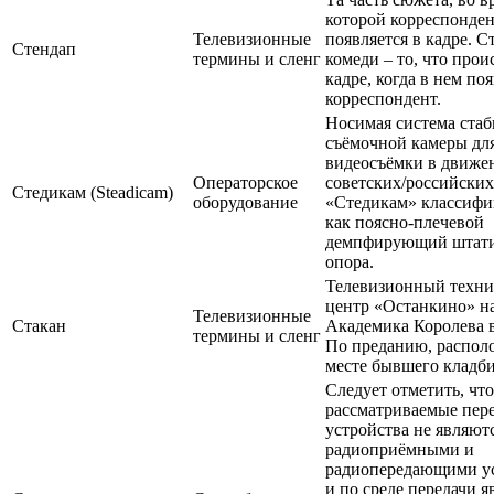
которой корреспонде
Телевизионные
появляется в кадре. С
Стендап
термины и сленг
комеди – то, что прои
кадре, когда в нем по
корреспондент.
Носимая система ста
съёмочной камеры для
видеосъёмки в движе
Операторское
советских/российских
Стедикам (Steadicam)
оборудование
«Стедикам» классифи
как поясно-плечевой
демпфирующий штати
опора.
Телевизионный техни
центр «Останкино» н
Телевизионные
Стакан
Академика Королева 
термины и сленг
По преданию, распол
месте бывшего кладб
Следует отметить, что
рассматриваемые пер
устройства не являют
радиоприёмными и
радиопередающими у
и по среде передачи я