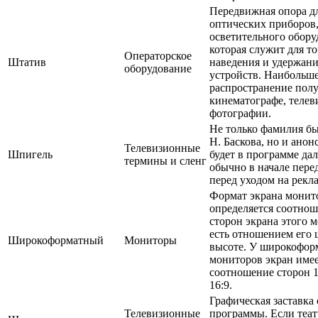
Передвижная опора д
оптических приборов
осветительного обору
которая служит для т
Операторское
Штатив
наведения и удержан
оборудование
устройств. Наибольш
распространение пол
кинематографе, телев
фотографии.
Не только фамилия бы
Н. Баскова, но и анонс
Телевизионные
Шпигель
будет в программе да
термины и сленг
обычно в начале пере
перед уходом на рекла
Формат экрана монит
определяется соотно
сторон экрана этого м
есть отношением его
Широкоформатный
Мониторы
высоте. У широкофор
мониторов экран име
соотношение сторон 1
16:9.
Графическая заставка
Телевизионные
программы. Если теат