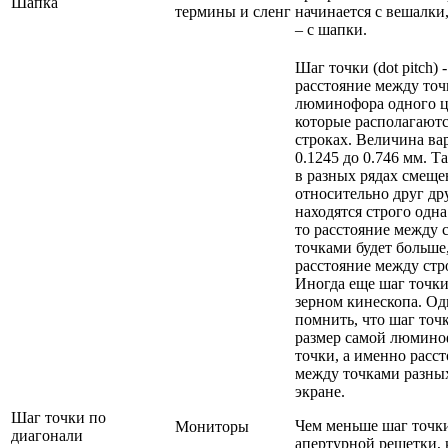
Шапка
термины и сленг
начинается с вешалки,
– с шапки.
Шаг точки (dot pitch) -
расстояние между то
люминофора одного ц
которые располагаютс
строках. Величина ва
0.1245 до 0.746 мм. Т
в разных рядах смещ
относительно друг дру
находятся строго одна
то расстояние между
точками будет больше
расстояние между стр
Иногда еще шаг точк
зерном кинескопа. О
помнить, что шаг точк
размер самой люмин
точки, а именно расс
между точками разных
экране.
Шаг точки по
Чем меньше шаг точк
Мониторы
диагонали
апертурной решетки, 