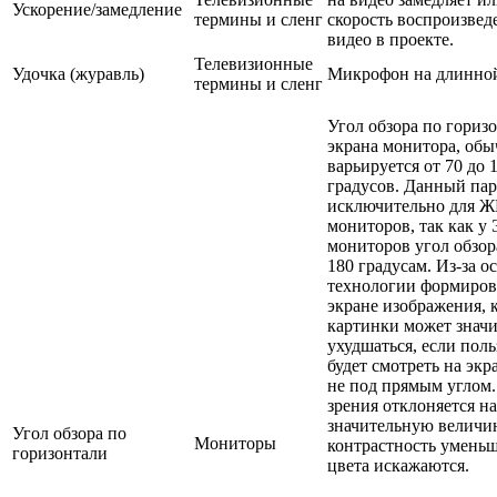
Ускорение/замедление
термины и сленг
скорость воспроизвед
видео в проекте.
Телевизионные
Удочка (журавль)
Микрофон на длинной
термины и сленг
Угол обзора по гориз
экрана монитора, об
варьируется от 70 до 
градусов. Данный па
исключительно для Ж
мониторов, так как у
мониторов угол обзор
180 градусам. Из-за о
технологии формиров
экране изображения, 
картинки может знач
ухудшаться, если поль
будет смотреть на эк
не под прямым углом.
зрения отклоняется на
значительную величин
Угол обзора по
Мониторы
контрастность уменьш
горизонтали
цвета искажаются.