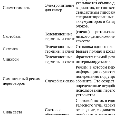
указывается обычно д
Электропитание
Совместимость
вариантов, не соотве
для камер
стандартным типора
специализированных
аккумуляторов и бат
блоков.
(гневн.) – зрительска
Телевизионные
Скотобаза
низкого физиономиче
термины и сленг
качества.
Телевизионные
Стыковка одного план
Склейка
термины и сленг
Бывает прямая и косая
Телевизионные
Фрагмент прямой реч
Синхрон
термины и сленг
интервьюируемого.
Режим, в котором пер
информации осуществ
попеременно под упр
Симплексный режим
Служебная связь
абонента. Это создает
переговоров
определенные неудоб
использовании перег
устройства.
Световой поток в ед
телесного угла, харак
Световое
освещение, создаваем
Сила света
оборудование
прибором, в зависимо