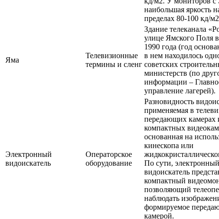
кд/м2. У мониторов с
наибольшая яркость н
пределах 80-100 кд/м2
Здание телеканала «Р
улице Ямского Поля в
1990 года (год основ
Телевизионные
в нем находилось одн
Яма
термины и сленг
советских строитель
министерств (по друг
информации – Главно
управление лагерей).
Разновидность видоис
применяемая в телев
передающих камерах 
компактных видеокам
основанная на испол
кинескопа или
Электронный
Операторское
жидкокристаллическог
видоискатель
оборудование
По сути, электронны
видоискатель предста
компактный видеомон
позволяющий телеопе
наблюдать изображен
формируемое переда
камерой.