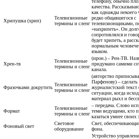
телефону, обычно пло
качества. Рассказыва
как однажды некоего 
Телевизионные
редко общавшегося с
Хрипушка (хрип)
термины и сленг
телевизионщиками, п
«нахрипеть». Он долг
сопротивлялся и говор
будет хрипеть, а расс
нормальным человеч
языком.
(ирон.) – Рен-ТВ. Наз
Телевизионные
Хрен-тв
придумано самими со
термины и сленг
канала.
(авторство приписыва
Парфенову) – сделать
Телевизионные
Фразочками докрутить
журналистский текст 
термины и сленг
ситуации, когда исхо
материал рыхл и бессв
– передача. Слово исп
Телевизионные
Формат
теми ведущими, кто п
термины и сленг
казаться умнее своих 
Световое
Свет, обеспечивающи
Фоновый свет
оборудование
фона.
Устройство управлен