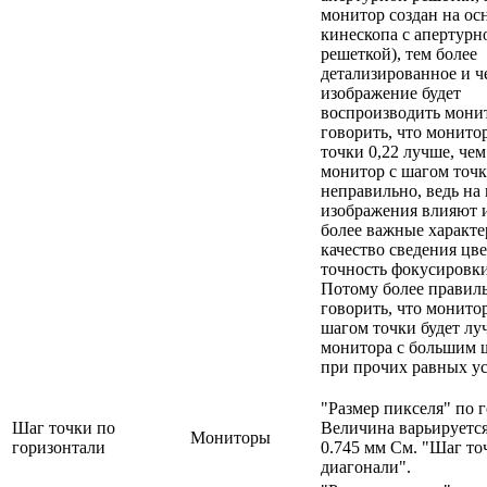
монитор создан на ос
кинескопа с апертурн
решеткой), тем более
детализированное и ч
изображение будет
воспроизводить мони
говорить, что монито
точки 0,22 лучше, чем
монитор с шагом точк
неправильно, ведь на 
изображения влияют и
более важные характе
качество сведения цве
точность фокусировки 
Потому более правил
говорить, что монито
шагом точки будет лу
монитора с большим 
при прочих равных ус
"Размер пикселя" по 
Шаг точки по
Величина варьируется
Мониторы
горизонтали
0.745 мм См. "Шаг то
диагонали".