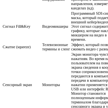
направления, измеряе
канделах (кд).
Программный SDI-си
маска, который подает
внешний кейер/видео
Сигнал Fill&Key
Видеомикшеры
Этот сигнал содержит
графику, которые нак
микшером на видео в
времени.
Телевизионные
Эффект, который позв
Сжатие (squeeze)
термины и сленг
сжимать видео с разн
Экран монитора чувс
нажатиям. Во время 
пользователем на пов
экрана сведения о ко
точки соприкосновен
передаются в компьют
передачи в компьютер
Сенсорный экран
Мониторы
нажатии применяется
USB или интерфейс R
Монитор становится
полноценным инфор
терминалом благодар
сенсорного экрана и 