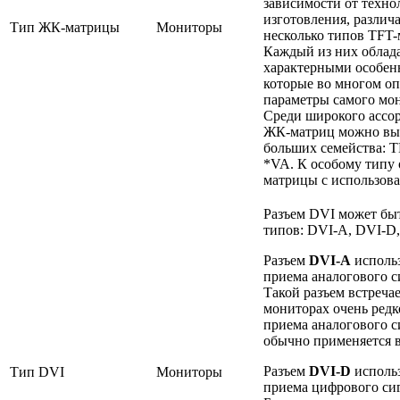
зависимости от техно
изготовления, различ
Тип ЖК-матрицы
Мониторы
несколько типов TFT-
Каждый из них облад
характерными особен
которые во многом о
параметры самого мо
Среди широкого ассо
ЖК-матриц можно вы
больших семейства: T
*VA. К особому типу 
матрицы с использов
Разъем DVI может быт
типов: DVI-A, DVI-D,
Разъем
DVI-A
использ
приема аналогового с
Такой разъем встречае
мониторах очень редк
приема аналогового с
обычно применяется 
Разъем
DVI-D
использ
Тип DVI
Мониторы
приема цифрового сиг