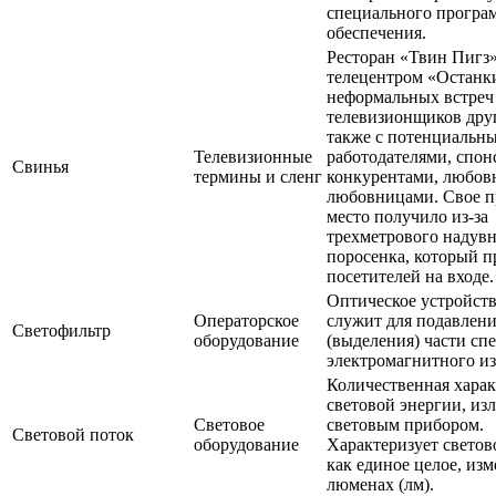
специального програ
обеспечения.
Ресторан «Твин Пигз»
телецентром «Останк
неформальных встреч
телевизионщиков друг
также с потенциальн
Телевизионные
работодателями, спон
Свинья
термины и сленг
конкурентами, любов
любовницами. Свое 
место получило из-за
трехметрового надув
поросенка, который п
посетителей на входе.
Оптическое устройств
Операторское
служит для подавлен
Светофильтр
оборудование
(выделения) части сп
электромагнитного из
Количественная хара
световой энергии, из
Световое
световым прибором.
Световой поток
оборудование
Характеризует светов
как единое целое, изм
люменах (лм).