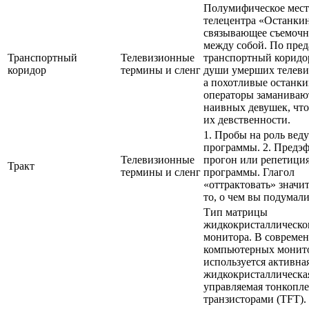
Полумифическое мест
телецентра «Останки
связывающее съемочн
между собой. По пред
Транспортный
Телевизионные
транспортный коридо
коридор
термины и сленг
души умерших телеви
а похотливые останк
операторы заманивают
наивных девушек, чт
их девственности.
1. Пробы на роль вед
программы. 2. Предэ
Телевизионные
прогон или репетици
Тракт
термины и сленг
программы. Глагол
«оттрактовать» значит
то, о чем вы подумали
Тип матрицы
жидкокристаллическо
монитора. В совреме
компьютерных монит
используется активна
жидкокристаллическа
управляемая тонкопл
транзисторами (TFT).