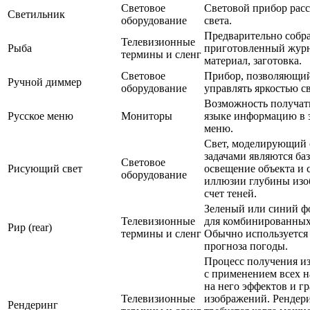
Световое
Световой прибор рас
Светильник
оборудование
света.
Предварительно собр
Телевизионные
Рыба
приготовленный жур
термины и сленг
материал, заготовка.
Световое
Прибор, позволяющи
Ручной диммер
оборудование
управлять яркостью с
Возможность получать
Русское меню
Мониторы
языке информацию в 
меню.
Свет, моделирующий 
задачами являются ба
Световое
Рисующий свет
освещение объекта и 
оборудование
иллюзии глубины изо
счет теней.
Зеленый или синий фо
Телевизионные
для комбинированных
Рир (rear)
термины и сленг
Обычно используется
прогноза погоды.
Процесс получения и
с применением всех 
на него эффектов и г
Телевизионные
изображений. Рендер
Рендеринг