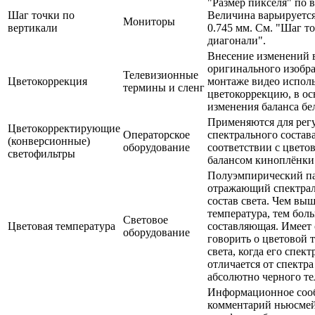
"Размер пикселя" по 
Шаг точки по
Величина варьируется
Мониторы
вертикали
0.745 мм. См. "Шаг т
диагонали".
Внесение изменений 
оригинального изобр
Телевизионные
Цветокоррекция
монтаже видео испол
термины и сленг
цветокоррекцию, в ос
изменения баланса бе
Применяются для рег
Цветокорректирующие
Операторское
спектрального состава
(конверсионные)
оборудование
соответствии с цвето
светофильтры
балансом киноплёнки
Полуэмпирический па
отражающий спектра
состав света. Чем вы
температура, тем бол
Световое
Цветовая температура
составляющая. Имеет
оборудование
говорить о цветовой 
света, когда его спект
отличается от спектр
абсолютно черного те
Информационное соо
комментарий ньюсмей