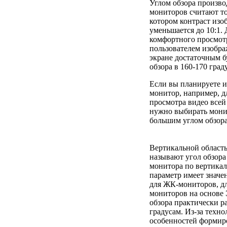
Углом обзора произв
мониторов считают то
котором контраст изо
уменьшается до 10:1. 
комфортного просмот
пользователем изобра
экране достаточным б
обзора в 160-170 град
Если вы планируете и
монитор, например, д
просмотра видео всей 
нужно выбирать мони
большим углом обзора
Вертикальной област
называют угол обзора
монитора по вертика
параметр имеет значе
для ЖК-мониторов, д
мониторов на основе
обзора практически р
градусам. Из-за техн
особенностей формир