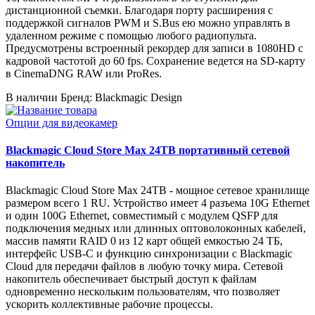
дистанционной съемки. Благодаря порту расширения с
поддержкой сигналов PWM и S.Bus ею можно управлять в
удаленном режиме с помощью любого радиопульта.
Предусмотрены встроенный рекордер для записи в 1080HD с
кадровой частотой до 60 fps. Сохранение ведется на SD-карту
в CinemaDNG RAW или ProRes.
В наличии
Бренд: Blackmagic Design
Опции для видеокамер
Blackmagic Cloud Store Max 24TB портативный сетевой
накопитель
Blackmagic Cloud Store Max 24TB - мощное сетевое хранилище
размером всего 1 RU. Устройство имеет 4 разъема 10G Ethernet
и один 100G Ethernet, совместимый с модулем QSFP для
подключения медных или длинных оптоволоконных кабелей,
массив памяти RAID 0 из 12 карт общей емкостью 24 ТБ,
интерфейс USB-C и функцию синхронизации с Blackmagic
Cloud для передачи файлов в любую точку мира. Сетевой
накопитель обеспечивает быстрый доступ к файлам
одновременно нескольким пользователям, что позволяет
ускорить коллективные рабочие процессы.