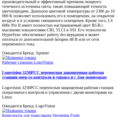
производительный и эффективный преемник мощного
точечного источника света, также повышающий точность
цветопередачи. Диапазон цветовой температуры от 2300 до 10
000 К позволяет использовать его в помещениях, на открытом
воздухе и в условиях смешанного освещения. Кроме того, LS
600c Pro II имеет полностью настраиваемый цвет RGB с
высокими показателями CRI, TLCI и SSI. Его технология
HyperSync обеспечивает работу без мерцания и может
питаться от дополнительной батареи 48 В или от сети
переменного тока.
Ожидается
Бренд: Aputure
Рабочие станции LogoVision
Logovision 3250PCC переносная защищенная рабочая
станция опер-го контроля и управл-я с 2мя мониторам
Logovision 3250PCC переносная защищенная рабочая станция
оперативного контроля и управления с двумя мониторами на
Linux
Ожидается
Бренд: LogoVision
Комплекты для трансляции Streaming Fruits