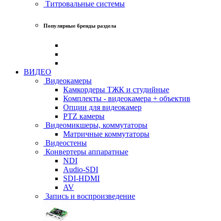
Титровальные системы
Популярные бренды раздела
ВИДЕО
Видеокамеры
Камкордеры ТЖК и студийные
Комплекты - видеокамера + объектив
Опции для видеокамер
PTZ камеры
Видеомикшеры, коммутаторы
Матричные коммутаторы
Видеостены
Конвертеры аппаратные
NDI
Audio-SDI
SDI-HDMI
AV
Запись и воспроизведение