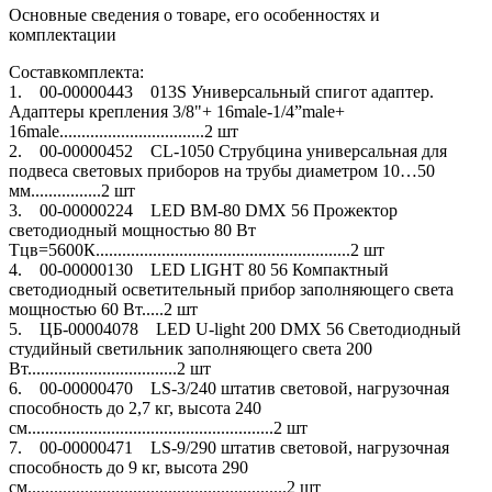
Основные сведения о товаре, его особенностях и
комплектации
Составкомплекта:
1. 00-00000443 013S Универсальный спигот адаптер.
Адаптеры крепления 3/8"+ 16male-1/4”male+
16male.................................2 шт
2. 00-00000452 CL-1050 Струбцина универсальная для
подвеса световых приборов на трубы диаметром 10…50
мм................2 шт
3. 00-00000224 LED BM-80 DMX 56 Прожектор
светодиодный мощностью 80 Вт
Тцв=5600К..........................................................2 шт
4. 00-00000130 LED LIGHT 80 56 Компактный
светодиодный осветительный прибор заполняющего света
мощностью 60 Вт.....2 шт
5. ЦБ-00004078 LED U-light 200 DMX 56 Светодиодный
студийный светильник заполняющего света 200
Вт..................................2 шт
6. 00-00000470 LS-3/240 штатив световой, нагрузочная
способность до 2,7 кг, высота 240
см........................................................2 шт
7. 00-00000471 LS-9/290 штатив световой, нагрузочная
способность до 9 кг, высота 290
см...........................................................2 шт