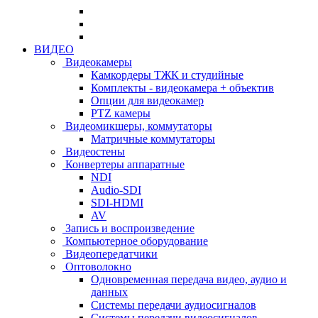
ВИДЕО
Видеокамеры
Камкордеры ТЖК и студийные
Комплекты - видеокамера + объектив
Опции для видеокамер
PTZ камеры
Видеомикшеры, коммутаторы
Матричные коммутаторы
Видеостены
Конвертеры аппаратные
NDI
Audio-SDI
SDI-HDMI
AV
Запись и воспроизведение
Компьютерное оборудование
Видеопередатчики
Оптоволокно
Одновременная передача видео, аудио и
данных
Системы передачи аудиосигналов
Системы передачи видеосигналов