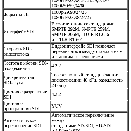
1080PsF/23,98/24/25/29,97/30
1080i/50/59,94/60
1080p/29,98/24/25
Форматы 2K
1080PsF/23,98/24/25
В соответствии со стандартами
SMPTE 292M, SMPTE 259M,
Интерфейс SDI
SMPTE 296M, ITU-R BT.656
и ITU-R BT.601
Видеоинтерфейс SDI позволяет
Скорость SDI-
переключаться между стандартным
видеопотока
и высоким разрешениями
Частота выборки SDI-
4:2:2
изображения
Телевизионный стандарт (частота
Дискретизация
дискретизации 48 кГц, разрядность
SDI‑звука
24 бит)
Цветовое разрешение
4:2:2
SDI
Цветовое
YUV
пространство SDI
Автоматическое переключение
Автоматическое
между
переключение SDI
стандартами SD-SDI, HD-SDI
и 3 Гбит/c SDI