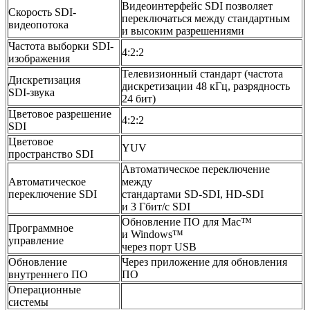
Видеоинтерфейс SDI позволяет
Скорость SDI-
переключаться между стандартным
видеопотока
и высоким разрешениями
Частота выборки SDI-
4:2:2
изображения
Телевизионный стандарт (частота
Дискретизация
дискретизации 48 кГц, разрядность
SDI‑звука
24 бит)
Цветовое разрешение
4:2:2
SDI
Цветовое
YUV
пространство SDI
Автоматическое переключение
Автоматическое
между
переключение SDI
стандартами SD-SDI, HD-SDI
и 3 Гбит/c SDI
Обновление ПО для Mac™
Программное
и Windows™
управление
через порт USB
Обновление
Через приложение для обновления
внутреннего ПО
ПО
Операционные
системы