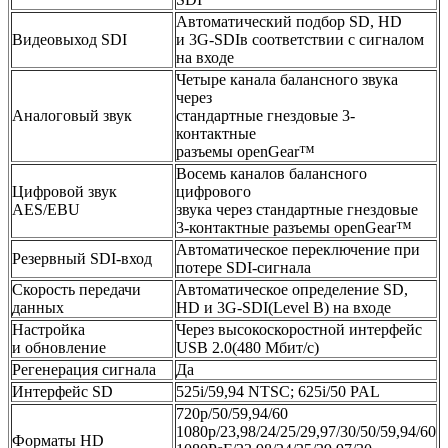
Автоматический подбор SD, HD
Видеовыход SDI
и 3G-SDIв соответствии с сигналом
на входе
Четыре канала балансного звука
через
Аналоговый звук
стандартные гнездовые 3-
контактные
разъемы openGear™
Восемь каналов балансного
Цифровой звук
цифрового
AES/EBU
звука через стандартные гнездовые
3-контактные разъемы openGear™
Автоматическое переключение при
Резервный SDI-вход
потере SDI-сигнала
Скорость передачи
Автоматическое определение SD,
данных
HD и 3G-SDI(Level B) на входе
Настройка
Через высокоскоростной интерфейс
и обновление
USB 2.0(480 Мбит/с)
Регенерация сигнала
Да
Интерфейс SD
525i/59,94 NTSC; 625i/50 PAL
720p/50/59,94/60
1080p/23,98/24/25/29,97/30/50/59,94/60
Форматы HD