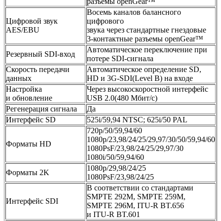
разъемы openGear™
Восемь каналов балансного
Цифровой звук
цифрового
AES/EBU
звука через стандартные гнездовые
3-контактные разъемы openGear™
Автоматическое переключение при
Резервный SDI-вход
потере SDI-сигнала
Скорость передачи
Автоматическое определение SD,
данных
HD и 3G-SDI(Level B) на входе
Настройка
Через высокоскоростной интерфейс
и обновление
USB 2.0(480 Мбит/с)
Регенерация сигнала
Да
Интерфейс SD
525i/59,94 NTSC; 625i/50 PAL
720p/50/59,94/60
1080p/23,98/24/25/29,97/30/50/59,94/60
Форматы HD
1080PsF/23,98/24/25/29,97/30
1080i/50/59,94/60
1080p/29,98/24/25
Форматы 2K
1080PsF/23,98/24/25
В соответствии со стандартами
SMPTE 292M, SMPTE 259M,
Интерфейс SDI
SMPTE 296M, ITU-R BT.656
и ITU-R BT.601